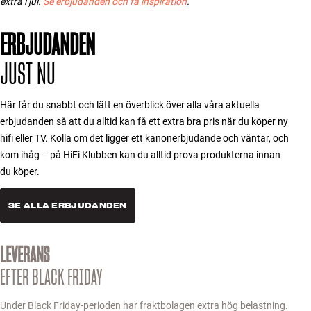
extra i jul.
Se erbjudanden och få inspiration
.
Tillbehör
ERBJUDANDEN
INSPIRATION
JUST NU
MÄRKEN
Här får du snabbt och lätt en överblick över alla våra aktuella
NYHETER
erbjudanden så att du alltid kan få ett extra bra pris när du köper ny
hifi eller TV. Kolla om det ligger ett kanonerbjudande och väntar, och
ERBJUDANDEN
kom ihåg – på HiFi Klubben kan du alltid prova produkterna innan
du köper.
Hitta Butik
Kundtjänst
SE ALLA ERBJUDANDEN
Logga in
Kundtjänst
LEVERANS
Bygg med ljud
Företag
EFTER BLACK FRIDAY
Under Black Friday-perioden har fraktbolagen extra hög belastning.