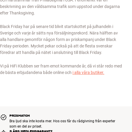
och härstammar från Philadelphia i USA. Fenomenet var en
beskrivning av den våldsamma trafik som uppstod under dagarna
efter Thanksgiving.
Black Friday har på senare tid blivit startskottet på julhandeln i
Sverige och varje år sätts nya försäljningsrekord. Nära hälften av
alla handlare genomför någon form av priskampanj under Black
Friday-perioden. Mycket pekar också på att de flesta svenskar
föredrar att handla på nätet i anslutning till Black Friday.
Vi på HiFi Klubben ser fram emot kommande år, då vi står redo med
de bästa erbjudandena både online och
i alla våra butiker.
PRISMATCH
Bra ljud ska inte kosta mer. Hos oss får du rådgivning från experter
som en del av priset.
3 ÅRS MEDLEMSGARANTI