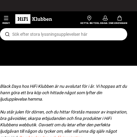
Hopp til innhold
HiFi
MENY
HITTA BUTIK
LOGGA IN
KUNDVAGN
Högtalare
Skivspelare
Hörlurar
Surround
Black Days hos HiFi Klubben är nu avslutat för i år. Vi hoppas att du
hann göra ett bra köp och hittade något som lyfter din
TV
ljudupplevelse hemma.
Nu står julen för dörren, och du hittar förstås massor av inspiration,
System
bra gåvoidéer, skarpa erbjudanden och fina produkter i HiFi
Klubbens webbutik. Oavsett om du letar efter den perfekta
Kablar
ljudgåvan till någon du tycker om, eller vill unna dig själv något