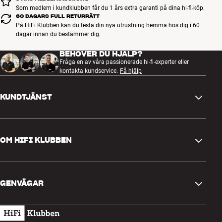
Som medlem i kundklubben får du 1 års extra garanti på dina hi-fi-köp.
60 DAGARS FULL RETURRÄTT
På HiFi Klubben kan du testa din nya utrustning hemma hos dig i 60
dagar innan du bestämmer dig.
BEHÖVER DU HJÄLP?
Fråga en av våra passionerade hi-fi-experter eller
kontakta kundservice.
Få hjälp
KUNDTJÄNST
Kontakta oss
OM HIFI KLUBBEN
Frågor och svar
Retur och reklamation
Hitta butik
Ångra beställning
GENVÄGAR
Om oss
Leverans
Kundklubb
Presentkort
Köpvillkor