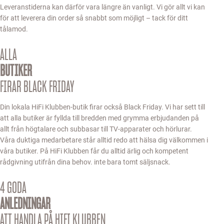
Leveranstiderna kan därför vara längre än vanligt. Vi gör allt vi kan
för att leverera din order så snabbt som möjligt – tack för ditt
tålamod.
ALLA
BUTIKER
FIRAR BLACK FRIDAY
Din lokala HiFi Klubben-butik firar också Black Friday. Vi har sett till
att alla butiker är fyllda till bredden med grymma erbjudanden på
allt från högtalare och subbasar till TV-apparater och hörlurar.
Våra duktiga medarbetare står alltid redo att hälsa dig välkommen i
våra butiker. På HiFi Klubben får du alltid ärlig och kompetent
rådgivning utifrån dina behov. inte bara tomt säljsnack.
4 GODA
ANLEDNINGAR
ATT HANDLA PÅ HIFI KLUBBEN