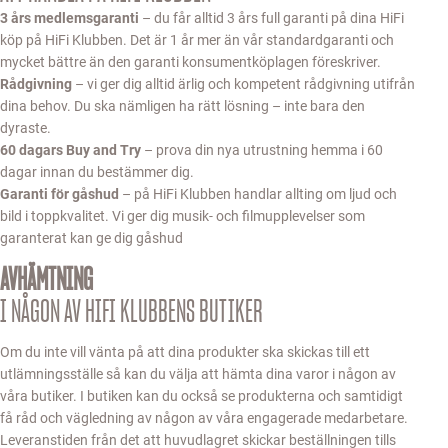
3 års medlemsgaranti
– du får alltid 3 års full garanti på dina HiFi
köp på HiFi Klubben. Det är 1 år mer än vår standardgaranti och
mycket bättre än den garanti konsumentköplagen föreskriver.
Rådgivning
– vi ger dig alltid ärlig och kompetent rådgivning utifrån
dina behov. Du ska nämligen ha rätt lösning – inte bara den
dyraste.
60 dagars Buy and Try
– prova din nya utrustning hemma i 60
dagar innan du bestämmer dig.
Garanti för gåshud
– på HiFi Klubben handlar allting om ljud och
bild i toppkvalitet. Vi ger dig musik- och filmupplevelser som
garanterat kan ge dig gåshud
AVHÄMTNING
I NÅGON AV HIFI KLUBBENS BUTIKER
Om du inte vill vänta på att dina produkter ska skickas till ett
utlämningsställe så kan du välja att hämta dina varor i någon av
våra butiker. I butiken kan du också se produkterna och samtidigt
få råd och vägledning av någon av våra engagerade medarbetare.
Leveranstiden från det att huvudlagret skickar beställningen tills