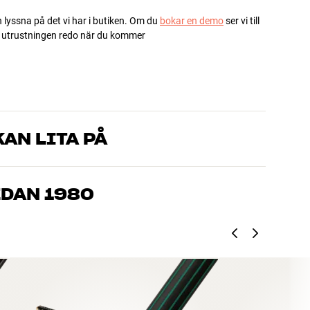
h lyssna på det vi har i butiken. Om du
bokar en demo
ser vi till
ha utrustningen redo när du kommer
AN LITA PÅ
som kan produkterna och brinner för riktigt bra ljud – både till
mmer om, så hjälper vi dig att hitta den lösning som passar
EDAN 1980
, hemmabio och TV är noggrant utvalda och byggda för att
n och miljön.