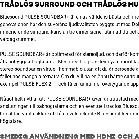
TRÅDLÖS SURROUND OCH TRÅDLÖS MU
Bluesound PULSE SOUNDBAR+ är en av världens bästa och mest 
generationen har den suveräna ljudkvaliteten byggts ut med Do
imponerande surround-känsla i tre dimensioner utan att du behöv
vardagsrummet.
PULSE SOUNDBAR+ är optimerad för stereoljud, och därför komme
åtta inbyggda högtalarna. Men med hjälp av den nya enormt kra
stereo-soundbar en virtuell hemmabio utan att du är beroende av
fallet hos många alternativ. Om du vill ha en ännu bättre surroun
exempel PULSE FLEX 2i – och få en ännu mer övertygande upplev
Något helt nytt är att PULSE SOUNDBAR+ även är utrustad med 
anslutningen till bakhögtalarna och en eventuell trådlös Blueso
har aldrig varit enklare att få en välspelande Bluesound-hemm
högtalare.
SMIDIG ANVÄNDNING MED HDMI OCH A