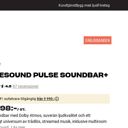
Kundtjänst
Bygg med ljud
Företag
HITTA BUTIK
LOGGA IN
KUNDVAGN
INSPIRATION
MÄRKEN
NYHETER
ERBJUDANDEN
r
ESOUND
PULSE SOUNDBAR+
4.5
97 recensioner
T
1 outletvara tillgänglig
från 9 990:-
498:-
/
ST.
dbar med Dolby Atmos, suverän ljudkvalitet och ett
t universum av trådlös, streamad musik, inklusive multiroom
sound.
Läs mer