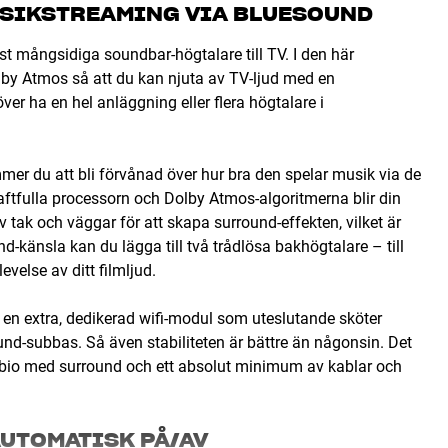
SIKSTREAMING VIA BLUESOUND
mångsidiga soundbar-högtalare till TV. I den här
lby Atmos så att du kan njuta av TV-ljud med en
er ha en hel anläggning eller flera högtalare i
r du att bli förvånad över hur bra den spelar musik via de
ftfulla processorn och Dolby Atmos-algoritmerna blir din
 tak och väggar för att skapa surround-effekten, vilket är
d-känsla kan du lägga till två trådlösa bakhögtalare – till
else av ditt filmljud.
en extra, dedikerad wifi-modul som uteslutande sköter
und-subbas. Så även stabiliteten är bättre än någonsin. Det
abio med surround och ett absolut minimum av kablar och
UTOMATISK PÅ/AV