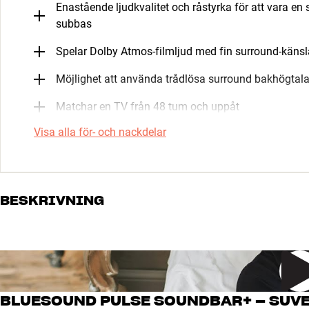
Enastående ljudkvalitet och råstyrka för att vara en
subbas
Spelar Dolby Atmos-filmljud med fin surround-känsl
Möjlighet att använda trådlösa surround bakhögtala
Matchar en TV från 48 tum och uppåt
Visa alla för- och nackdelar
BESKRIVNING
BLUESOUND PULSE SOUNDBAR+ – SUVE