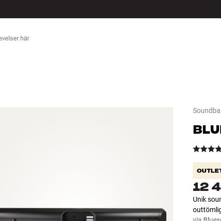
ÖR
Soundba
BLU
OUTLE
12 
Unik soun
outtömlig
via Blue