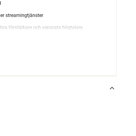
l
ler streamingtjänster
n bra förstärkare och separata högtalare