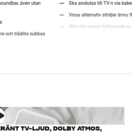
 soundbar, även utan
Ska anslutas till TV:n via kabe
Vissa alternativ stödjer ännu f
a
Äkta hifi kräver fortfarande e
re och trådlös subbas
RÄNT TV-LJUD, DOLBY ATMOS,