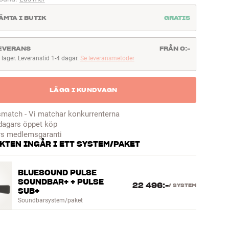
ÄMTA I BUTIK
GRATIS
EVERANS
FRÅN 0:-
I lager. Leveranstid 1-4 dagar.
Se leveransmetoder
lager. Leveranstid 1-4 dagar
LÄGG I KUNDVAGN
smatch - Vi matchar konkurrenterna
dagars öppet köp
rs medlemsgaranti
KTEN INGÅR I ETT SYSTEM/PAKET
BLUESOUND PULSE
SOUNDBAR+ + PULSE
22 496:-
/
SYSTEM
SUB+
Soundbarsystem/paket