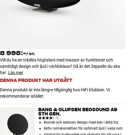
Tillbehör
INSPIRATION
MÄRKEN
NYHETER
8 998:-
/
ST.
Vill du ha en trådlös högtalare med massor av funktioner och
ERBJUDANDEN
samtidigt design och ljud i världsklass? Då är det Zeppelin du ska
ha!
Läs mer
DENNA PRODUKT HAR UTGÅTT
Hitta Butik
Kundtjänst
Denna produkt är inte längre tillgänglig hos HiFi Klubben. Vi
Logga in
rekommenderar istället:
Kundtjänst
Bygg med ljud
BANG & OLUFSEN BEOSOUND A9
Företag
5TH GEN.
8
Ikonisk och exklusiv design med ben i äkta trä.
Aktiv rumskorrektion för optimalt ljud i varje rum
Väldigt fin ljudkvalitet och råstyrka för att vara i