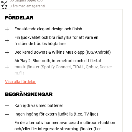
60 dagars öppet köp
3 års medlemsgaranti
FÖRDELAR
Enastående elegant design och finish
Fin ljudkvalitet och bra råstyrka för att vara en
fristående trådlös högtalare
Dedikerad Bowers & Wilkins Music-app (iOS/Android)
AirPlay 2, Bluetooth, internetradio och ett flertal
musiktjänster (Spotify Connect, TIDAL, Qobuz, Deezer
m.fl.)
Visa alla fördelar
BEGRÄNSNINGAR
Kan ej drivas med batterier
Ingen ingång för extern ljudkälla (t.ex. TV-ljud)
En del alternativ har mer avancerad multiroom-funktion
och/eller fler integrerade streamingtjänster (fler