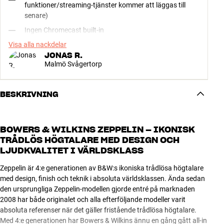
funktioner/streaming-tjänster kommer att läggas till
senare)
Ingen Chromecast built-in
Visa alla nackdelar
JONAS R.
Malmö Svågertorp
BESKRIVNING
BOWERS & WILKINS ZEPPELIN – IKONISK
TRÅDLÖS HÖGTALARE MED DESIGN OCH
LJUDKVALITET I VÄRLDSKLASS
Zeppelin är 4:e generationen av B&W:s ikoniska trådlösa högtalare
med design, finish och teknik i absoluta världsklassen. Ända sedan
den ursprungliga Zeppelin-modellen gjorde entré på marknaden
2008 har både originalet och alla efterföljande modeller varit
absoluta referenser när det gäller fristående trådlösa högtalare.
Med 4:e generationen har Bowers & Wilkins ännu en gång gått all-in