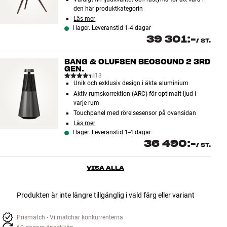
den här produktkategorin
Läs mer
I lager. Leveranstid 1-4 dagar
39 301:-
/
ST.
BANG & OLUFSEN BEOSOUND 2 3RD
GEN.
13
Unik och exklusiv design i äkta aluminium
Aktiv rumskorrektion (ARC) för optimalt ljud i
varje rum
Touchpanel med rörelsesensor på ovansidan
Läs mer
I lager. Leveranstid 1-4 dagar
36 490:-
/
ST.
VISA ALLA
Produkten är inte längre tillgänglig i vald färg eller variant
Prismatch - Vi matchar konkurrenterna