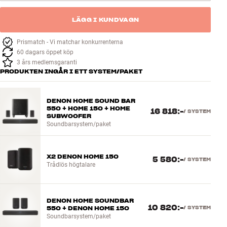
LÄGG I KUNDVAGN
Prismatch - Vi matchar konkurrenterna
60 dagars öppet köp
3 års medlemsgaranti
PRODUKTEN INGÅR I ETT SYSTEM/PAKET
DENON HOME SOUND BAR
550 + HOME 150 + HOME
16 818:-
/
SYSTEM
SUBWOOFER
Soundbarsystem/paket
X2 DENON HOME 150
5 580:-
/
SYSTEM
Trådlös högtalare
DENON HOME SOUNDBAR
10 820:-
550 + DENON HOME 150
/
SYSTEM
Soundbarsystem/paket