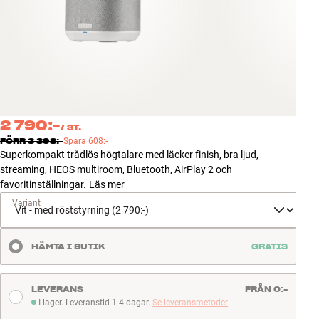
Tillbehör
INSPIRATION
MÄRKEN
NYHETER
2 790:-
/
ST.
FÖRR
3 398:-
Spara
608:-
Superkompakt trådlös högtalare med läcker finish, bra ljud,
ERBJUDANDEN
streaming, HEOS multiroom, Bluetooth, AirPlay 2 och
favoritinställningar.
Läs mer
Hitta Butik
Variant
Kundtjänst
Logga in
Kundtjänst
HÄMTA I BUTIK
GRATIS
Bygg med ljud
Företag
LEVERANS
FRÅN 0:-
I lager. Leveranstid 1-4 dagar.
Se leveransmetoder
I lager. Leveranstid 1-4 dagar