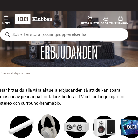
Hopp til innhold
HiFi
MENY
HITTA BUTIK
LOGGA IN
KUNDVAGN
Högtalare
ERBJUDANDEN
Skivspelare
Hörlurar
Startsida
Erbjudanden
›
Surround
Här hittar du alla våra aktuella erbjudanden så att du kan spara
massor av pengar på högtalare, hörlurar, TV och anläggningar för
TV
stereo och surround-hemmabio.
System
Kablar