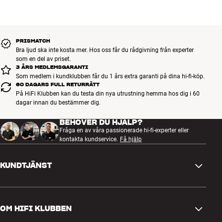
PRISMATCH
Bra ljud ska inte kosta mer. Hos oss får du rådgivning från experter
som en del av priset.
3 ÅRS MEDLEMSGARANTI
Som medlem i kundklubben får du 1 års extra garanti på dina hi-fi-köp.
60 DAGARS FULL RETURRÄTT
På HiFi Klubben kan du testa din nya utrustning hemma hos dig i 60
dagar innan du bestämmer dig.
BEHÖVER DU HJÄLP?
Fråga en av våra passionerade hi-fi-experter eller
kontakta kundservice.
Få hjälp
KUNDTJÄNST
Kontakta oss
OM HIFI KLUBBEN
Frågor och svar