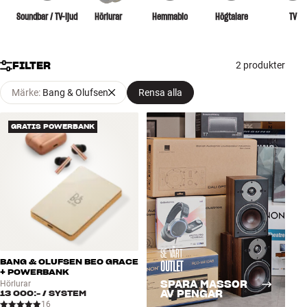
Tillbehör
Soundbar / TV-ljud
Hörlurar
Hemmabio
Högtalare
TV
INSPIRATION
FILTER
2 produkter
MÄRKEN
Märke
:
Bang & Olufsen
Rensa alla
NYHETER
GRATIS POWERBANK
ERBJUDANDEN
Hitta Butik
Kundtjänst
Logga in
Kundtjänst
Bygg med ljud
SE VÅRT
Företag
BANG & OLUFSEN BEO GRACE
OUTLET
+ POWERBANK
SPARA MASSOR
Hörlurar
13 000:-
/ SYSTEM
AV PENGAR
16