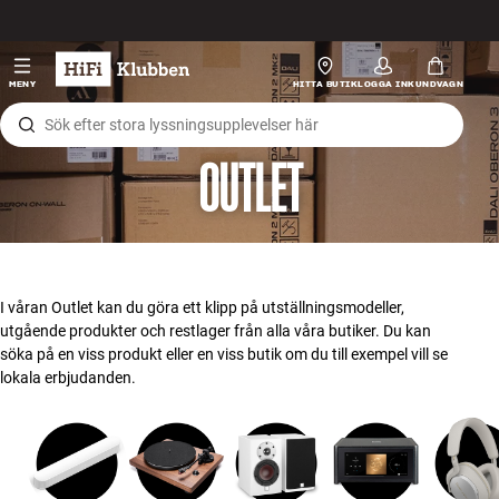
Hopp til innhold
HiFi
MENY
HITTA BUTIK
LOGGA IN
KUNDVAGN
Högtalare
OUTLET
Skivspelare
Hörlurar
Surround
I våran Outlet kan du göra ett klipp på utställningsmodeller,
utgående produkter och restlager från alla våra butiker. Du kan
TV
söka på en viss produkt eller en viss butik om du till exempel vill se
lokala erbjudanden.
System
Kablar