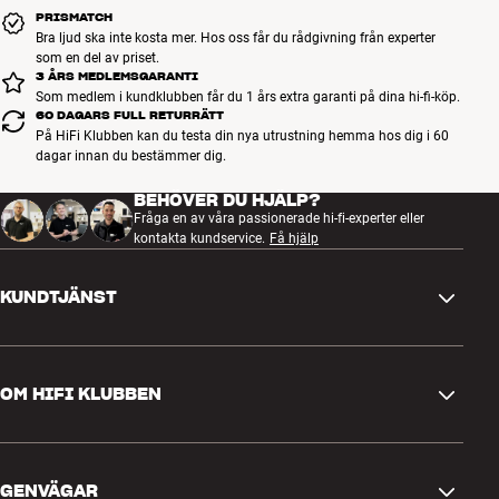
PRISMATCH
Bra ljud ska inte kosta mer. Hos oss får du rådgivning från experter
som en del av priset.
3 ÅRS MEDLEMSGARANTI
Som medlem i kundklubben får du 1 års extra garanti på dina hi-fi-köp.
60 DAGARS FULL RETURRÄTT
På HiFi Klubben kan du testa din nya utrustning hemma hos dig i 60
dagar innan du bestämmer dig.
BEHÖVER DU HJÄLP?
Fråga en av våra passionerade hi-fi-experter eller
kontakta kundservice.
Få hjälp
KUNDTJÄNST
Kontakta oss
OM HIFI KLUBBEN
Frågor och svar
Retur och reklamation
Hitta butik
Ångra beställning
GENVÄGAR