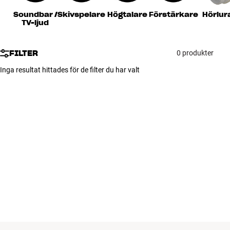
Tillbehör
Soundbar /
Skivspelare
Högtalare
Förstärkare
Hörlur
TV-ljud
INSPIRATION
FILTER
0 produkter
MÄRKEN
Inga resultat hittades för de filter du har valt
NYHETER
ERBJUDANDEN
Hitta Butik
Kundtjänst
Logga in
Kundtjänst
Bygg med ljud
Företag