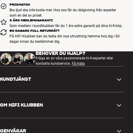
PRISMATCH
Bra ljud ska inte kosta mer. Hos oss får du rådgivning från experter
som en del av priset.
3 ÅRS MEDLEMSGARANTI
Som medlem i kundklubben får du 1 års extra garanti på dina hi-fi-köp.
60 DAGARS FULL RETURRÄTT
På HiFi Klubben kan du testa din nya utrustning hemma hos dig i 60
dagar innan du bestämmer dig.
BEHÖVER DU HJÄLP?
Fråga en av våra passionerade hi-fi-experter eller
kontakta kundservice.
Få hjälp
KUNDTJÄNST
Kontakta oss
OM HIFI KLUBBEN
Frågor och svar
Retur och reklamation
Hitta butik
Ångra beställning
GENVÄGAR