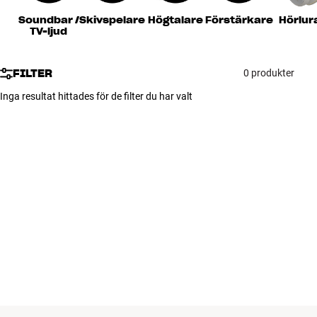
Tillbehör
Soundbar /
Skivspelare
Högtalare
Förstärkare
Hörlur
TV-ljud
INSPIRATION
FILTER
0 produkter
MÄRKEN
Inga resultat hittades för de filter du har valt
NYHETER
ERBJUDANDEN
Hitta Butik
Kundtjänst
Logga in
Kundtjänst
Bygg med ljud
Företag