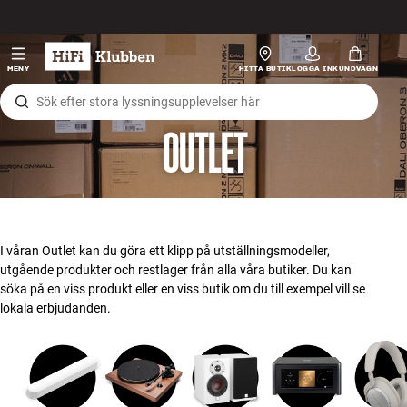
Hopp til innhold
HiFi
MENY
HITTA BUTIK
LOGGA IN
KUNDVAGN
Högtalare
OUTLET
Skivspelare
Hörlurar
Surround
I våran Outlet kan du göra ett klipp på utställningsmodeller,
utgående produkter och restlager från alla våra butiker. Du kan
TV
söka på en viss produkt eller en viss butik om du till exempel vill se
lokala erbjudanden.
System
Kablar