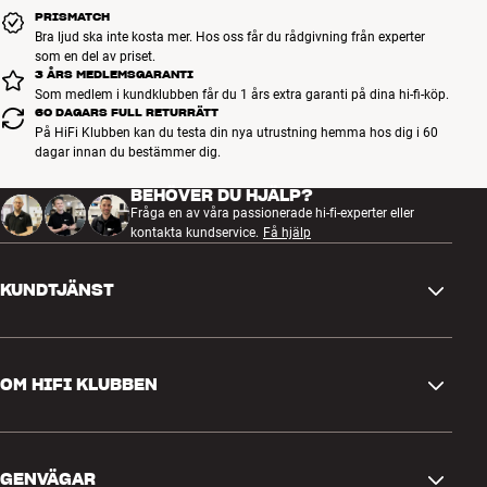
PRISMATCH
Bra ljud ska inte kosta mer. Hos oss får du rådgivning från experter
som en del av priset.
3 ÅRS MEDLEMSGARANTI
Som medlem i kundklubben får du 1 års extra garanti på dina hi-fi-köp.
60 DAGARS FULL RETURRÄTT
På HiFi Klubben kan du testa din nya utrustning hemma hos dig i 60
dagar innan du bestämmer dig.
BEHÖVER DU HJÄLP?
Fråga en av våra passionerade hi-fi-experter eller
kontakta kundservice.
Få hjälp
KUNDTJÄNST
Kontakta oss
OM HIFI KLUBBEN
Frågor och svar
Retur och reklamation
Hitta butik
Ångra beställning
GENVÄGAR