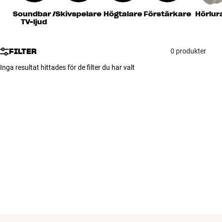
Tillbehör
Soundbar /
Skivspelare
Högtalare
Förstärkare
Hörlur
TV-ljud
INSPIRATION
FILTER
0 produkter
MÄRKEN
Inga resultat hittades för de filter du har valt
NYHETER
ERBJUDANDEN
Hitta Butik
Kundtjänst
Logga in
Kundtjänst
Bygg med ljud
Företag