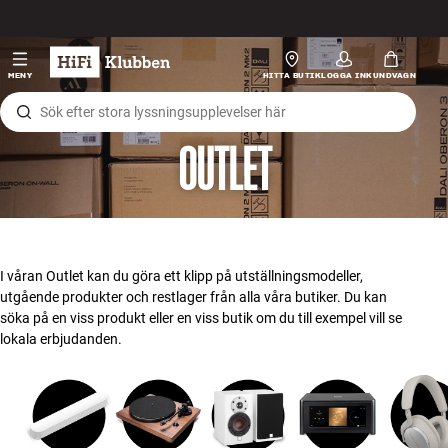
Hopp til innhold
HiFi
MENY
HITTA BUTIK
LOGGA IN
KUNDVAGN
Högtalare
OUTLET
Skivspelare
Hörlurar
Surround
I våran Outlet kan du göra ett klipp på utställningsmodeller,
utgående produkter och restlager från alla våra butiker. Du kan
TV
söka på en viss produkt eller en viss butik om du till exempel vill se
lokala erbjudanden.
System
Kablar