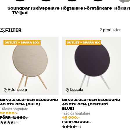
Tillbehör
Soundbar /
Skivspelare
Högtalare
Förstärkare
Hörlur
TV-ljud
INSPIRATION
FILTER
2 produkter
MÄRKEN
OUTLET - SPARA 10%
OUTLET - SPARA 6%
NYHETER
ERBJUDANDEN
Hitta Butik
Kundtjänst
Helsingborg
Uppsala
Logga in
Kundtjänst
BANG & OLUFSEN BEOSOUND
BANG & OLUFSEN BEOSOUND
Bygg med ljud
A9 5TH GEN. (GULD)
A9 5TH GEN. (CENTURY
BLUE)
Företag
Trådlös högtalare
37 990:-
Trådlös högtalare
FÖRR
41 990:-
45 000:-
FÖRR
48 000:-
8
8