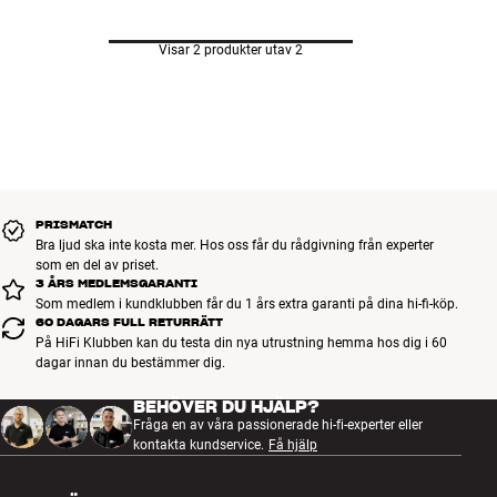
Visar 2 produkter utav 2
PRISMATCH
Bra ljud ska inte kosta mer. Hos oss får du rådgivning från experter
som en del av priset.
3 ÅRS MEDLEMSGARANTI
Som medlem i kundklubben får du 1 års extra garanti på dina hi-fi-köp.
60 DAGARS FULL RETURRÄTT
På HiFi Klubben kan du testa din nya utrustning hemma hos dig i 60
dagar innan du bestämmer dig.
BEHÖVER DU HJÄLP?
Fråga en av våra passionerade hi-fi-experter eller
kontakta kundservice.
Få hjälp