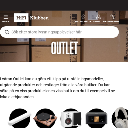
Hopp til innhold
HiFi
MENY
HITTA BUTIK
LOGGA IN
KUNDVAGN
Högtalare
OUTLET
Skivspelare
Hörlurar
Surround
I våran Outlet kan du göra ett klipp på utställningsmodeller,
utgående produkter och restlager från alla våra butiker. Du kan
TV
söka på en viss produkt eller en viss butik om du till exempel vill se
lokala erbjudanden.
System
Kablar