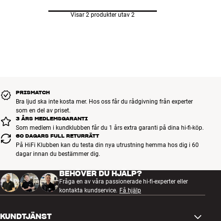
Visar 2 produkter utav 2
PRISMATCH
Bra ljud ska inte kosta mer. Hos oss får du rådgivning från experter
som en del av priset.
3 ÅRS MEDLEMSGARANTI
Som medlem i kundklubben får du 1 års extra garanti på dina hi-fi-köp.
60 DAGARS FULL RETURRÄTT
På HiFi Klubben kan du testa din nya utrustning hemma hos dig i 60
dagar innan du bestämmer dig.
BEHÖVER DU HJÄLP?
Fråga en av våra passionerade hi-fi-experter eller
kontakta kundservice.
Få hjälp
KUNDTJÄNST