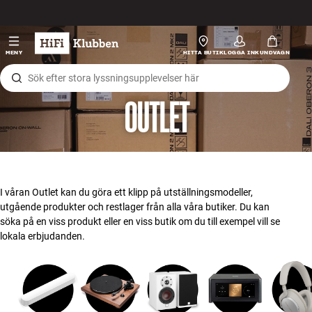
Hopp til innhold
HiFi
MENY
HITTA BUTIK
LOGGA IN
KUNDVAGN
Högtalare
OUTLET
Skivspelare
Hörlurar
Surround
I våran Outlet kan du göra ett klipp på utställningsmodeller,
utgående produkter och restlager från alla våra butiker. Du kan
TV
söka på en viss produkt eller en viss butik om du till exempel vill se
lokala erbjudanden.
System
Kablar