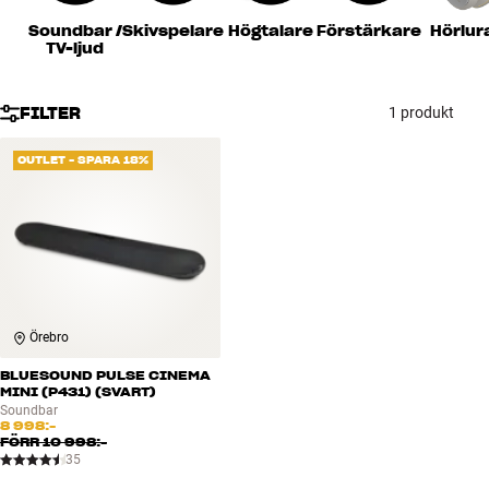
Tillbehör
Soundbar /
Skivspelare
Högtalare
Förstärkare
Hörlur
TV-ljud
INSPIRATION
FILTER
1 produkt
MÄRKEN
OUTLET - SPARA 18%
NYHETER
ERBJUDANDEN
Hitta Butik
Kundtjänst
Örebro
Logga in
Kundtjänst
BLUESOUND PULSE CINEMA
Bygg med ljud
MINI (P431) (SVART)
Företag
Soundbar
8 998:-
FÖRR
10 998:-
35