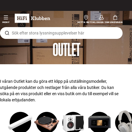
Hopp til innhold
HiFi
MENY
HITTA BUTIK
LOGGA IN
KUNDVAGN
Högtalare
OUTLET
Skivspelare
Hörlurar
Surround
I våran Outlet kan du göra ett klipp på utställningsmodeller,
utgående produkter och restlager från alla våra butiker. Du kan
TV
söka på en viss produkt eller en viss butik om du till exempel vill se
lokala erbjudanden.
System
Kablar