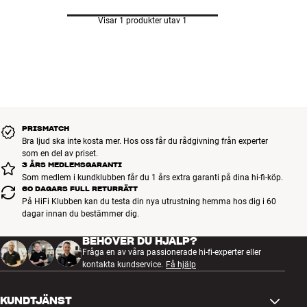
Visar 1 produkter utav 1
PRISMATCH
Bra ljud ska inte kosta mer. Hos oss får du rådgivning från experter
som en del av priset.
3 ÅRS MEDLEMSGARANTI
Som medlem i kundklubben får du 1 års extra garanti på dina hi-fi-köp.
60 DAGARS FULL RETURRÄTT
På HiFi Klubben kan du testa din nya utrustning hemma hos dig i 60
dagar innan du bestämmer dig.
BEHÖVER DU HJÄLP?
Fråga en av våra passionerade hi-fi-experter eller
kontakta kundservice.
Få hjälp
KUNDTJÄNST