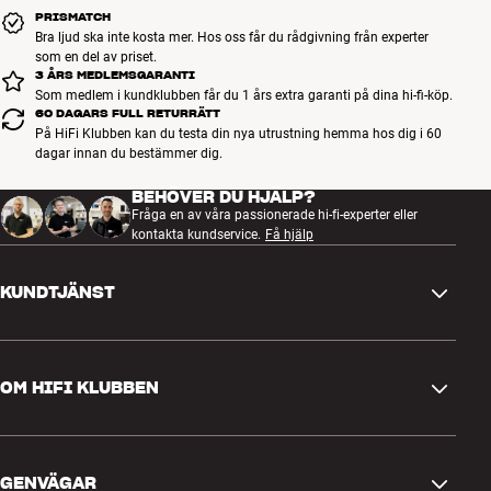
PRISMATCH
Bra ljud ska inte kosta mer. Hos oss får du rådgivning från experter
som en del av priset.
3 ÅRS MEDLEMSGARANTI
Som medlem i kundklubben får du 1 års extra garanti på dina hi-fi-köp.
60 DAGARS FULL RETURRÄTT
På HiFi Klubben kan du testa din nya utrustning hemma hos dig i 60
dagar innan du bestämmer dig.
BEHÖVER DU HJÄLP?
Fråga en av våra passionerade hi-fi-experter eller
kontakta kundservice.
Få hjälp
KUNDTJÄNST
Kontakta oss
OM HIFI KLUBBEN
Frågor och svar
Retur och reklamation
Hitta butik
Ångra beställning
GENVÄGAR