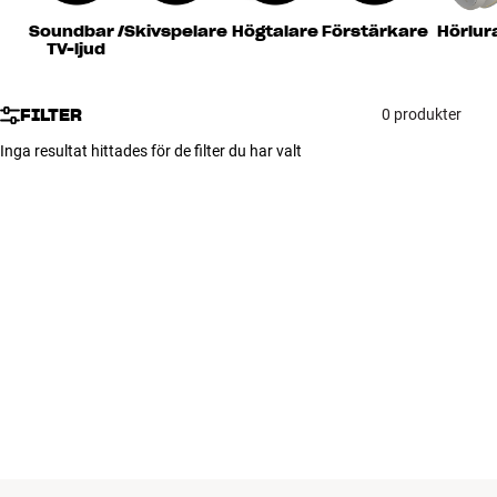
Tillbehör
Soundbar /
Skivspelare
Högtalare
Förstärkare
Hörlur
TV-ljud
INSPIRATION
FILTER
0 produkter
MÄRKEN
Inga resultat hittades för de filter du har valt
NYHETER
ERBJUDANDEN
Hitta Butik
Kundtjänst
Logga in
Kundtjänst
Bygg med ljud
Företag