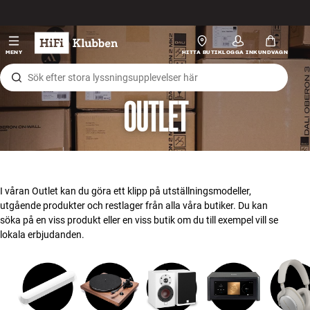
Hopp til innhold
HiFi
MENY
HITTA BUTIK
LOGGA IN
KUNDVAGN
Högtalare
OUTLET
Skivspelare
Hörlurar
Surround
I våran Outlet kan du göra ett klipp på utställningsmodeller,
utgående produkter och restlager från alla våra butiker. Du kan
TV
söka på en viss produkt eller en viss butik om du till exempel vill se
lokala erbjudanden.
System
Kablar