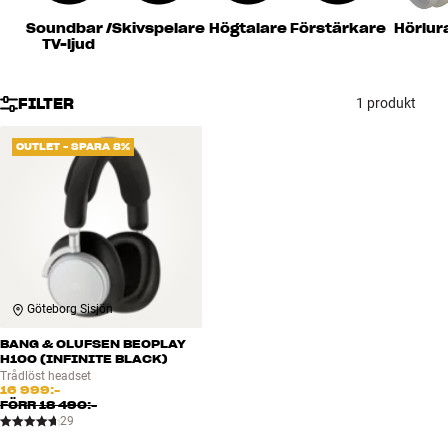
Tillbehör
Soundbar /
Skivspelare
Högtalare
Förstärkare
Hörlur
TV-ljud
INSPIRATION
FILTER
1 produkt
MÄRKEN
OUTLET - SPARA 8%
NYHETER
ERBJUDANDEN
Hitta Butik
Kundtjänst
Göteborg Sisjön
Logga in
Kundtjänst
BANG & OLUFSEN BEOPLAY
Bygg med ljud
H100 (INFINITE BLACK)
Företag
Trådlöst headset
16 999:-
FÖRR
18 490:-
29