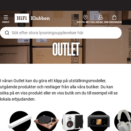
Hopp til innhold
HiFi
MENY
HITTA BUTIK
LOGGA IN
KUNDVAGN
Högtalare
OUTLET
Skivspelare
Hörlurar
Surround
I våran Outlet kan du göra ett klipp på utställningsmodeller,
utgående produkter och restlager från alla våra butiker. Du kan
TV
söka på en viss produkt eller en viss butik om du till exempel vill se
lokala erbjudanden.
System
Kablar