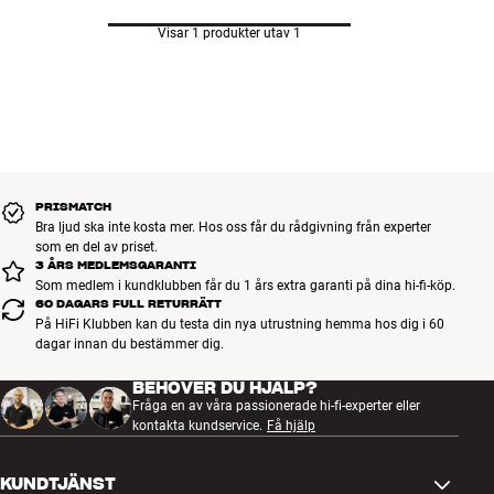
Visar 1 produkter utav 1
PRISMATCH
Bra ljud ska inte kosta mer. Hos oss får du rådgivning från experter
som en del av priset.
3 ÅRS MEDLEMSGARANTI
Som medlem i kundklubben får du 1 års extra garanti på dina hi-fi-köp.
60 DAGARS FULL RETURRÄTT
På HiFi Klubben kan du testa din nya utrustning hemma hos dig i 60
dagar innan du bestämmer dig.
BEHÖVER DU HJÄLP?
Fråga en av våra passionerade hi-fi-experter eller
kontakta kundservice.
Få hjälp
KUNDTJÄNST