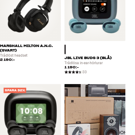
MARSHALL MILTON A.N.C.
(SVART)
Trådlöst headset
JBL LIVE BUDS 3 (BLÅ)
2 190:-
Trådlösa in-ear-hörlurar
1 190:-
33
SPARA 32%