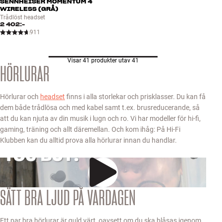
SENNHEISER MOMENTUM 4
WIRELESS (GRÅ)
Trådlöst headset
2 402:-
911
Visar 41 produkter utav 41
HÖRLURAR
Hörlurar och
headset
finns i alla storlekar och prisklasser. Du kan få
dem både trådlösa och med kabel samt t.ex. brusreducerande, så
att du kan njuta av din musik i lugn och ro. Vi har modeller för hi-fi,
gaming, träning och allt däremellan. Och kom ihåg: På Hi-Fi
Klubben kan du alltid prova alla hörlurar innan du handlar.
SÄTT BRA LJUD PÅ VARDAGEN
Ett par bra hörlurar är guld värt, oavsett om du ska blåsas igenom