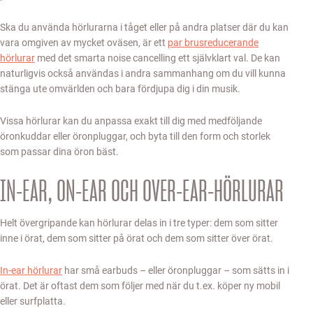
Ska du använda hörlurarna i tåget eller på andra platser där du kan
vara omgiven av mycket oväsen, är ett
par brusreducerande
hörlurar
med det smarta noise cancelling ett självklart val. De kan
naturligvis också användas i andra sammanhang om du vill kunna
stänga ute omvärlden och bara fördjupa dig i din musik.
Vissa hörlurar kan du anpassa exakt till dig med medföljande
öronkuddar eller öronpluggar, och byta till den form och storlek
som passar dina öron bäst.
IN-EAR, ON-EAR OCH OVER-EAR-HÖRLURAR
Helt övergripande kan hörlurar delas in i tre typer: dem som sitter
inne i örat, dem som sitter på örat och dem som sitter över örat.
In-ear hörlurar
har små earbuds – eller öronpluggar – som sätts in i
örat. Det är oftast dem som följer med när du t.ex. köper ny mobil
eller surfplatta.