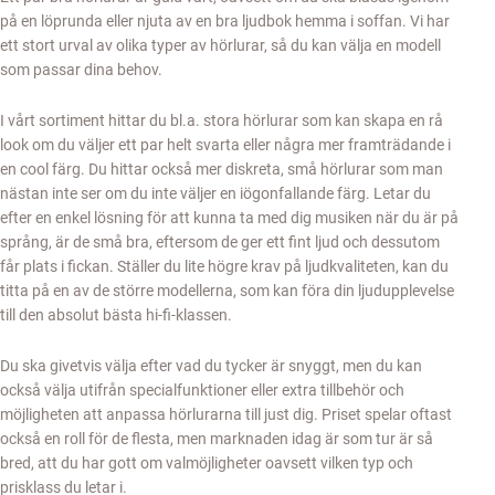
på en löprunda eller njuta av en bra ljudbok hemma i soffan. Vi har
ett stort urval av olika typer av hörlurar, så du kan välja en modell
som passar dina behov.
I vårt sortiment hittar du bl.a. stora hörlurar som kan skapa en rå
look om du väljer ett par helt svarta eller några mer framträdande i
en cool färg. Du hittar också mer diskreta, små hörlurar som man
nästan inte ser om du inte väljer en iögonfallande färg. Letar du
efter en enkel lösning för att kunna ta med dig musiken när du är på
språng, är de små bra, eftersom de ger ett fint ljud och dessutom
får plats i fickan. Ställer du lite högre krav på ljudkvaliteten, kan du
titta på en av de större modellerna, som kan föra din ljudupplevelse
till den absolut bästa hi-fi-klassen.
Du ska givetvis välja efter vad du tycker är snyggt, men du kan
också välja utifrån specialfunktioner eller extra tillbehör och
möjligheten att anpassa hörlurarna till just dig. Priset spelar oftast
också en roll för de flesta, men marknaden idag är som tur är så
bred, att du har gott om valmöjligheter oavsett vilken typ och
prisklass du letar i.