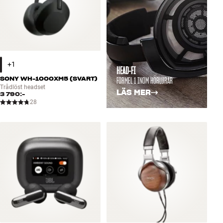
HEAD-FI
FORMEL 1 INOM HÖRLURAR
SONY WH-1000XM5 (SVART)
Trådlöst headset
LÄS MER
3 790:-
28