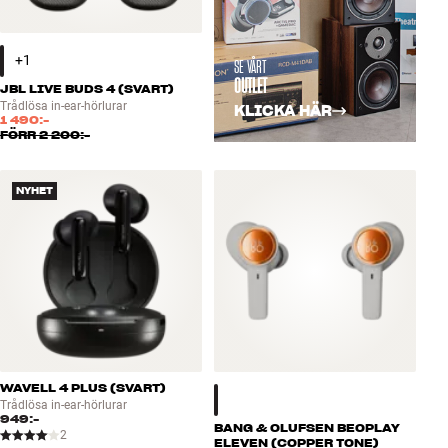
SE VÅRT
OUTLET
JBL LIVE BUDS 4 (SVART)
Trådlösa in-ear-hörlurar
KLICKA HÄR
1 490:-
FÖRR
2 200:-
NYHET
WAVELL 4 PLUS (SVART)
Trådlösa in-ear-hörlurar
949:-
BANG & OLUFSEN BEOPLAY
2
ELEVEN (COPPER TONE)