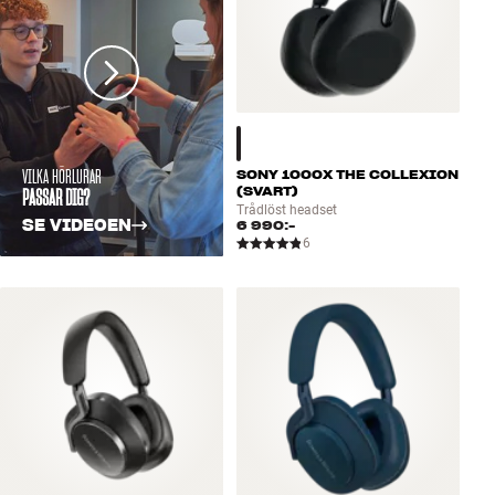
VILKA HÖRLURAR
SONY 1000X THE COLLEXION
PASSAR DIG?
(SVART)
Trådlöst headset
SE VIDEOEN
6 990:-
6