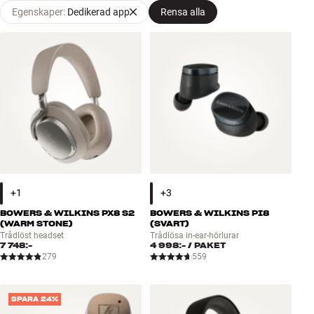
Egenskaper
:
Dedikerad app
Rensa alla
Tillbehör
INSPIRATION
MÄRKEN
NYHETER
ERBJUDANDEN
Hitta Butik
Kundtjänst
BOWERS & WILKINS PX8 S2
BOWERS & WILKINS PI8
Logga in
(WARM STONE)
(SVART)
Kundtjänst
Trådlöst headset
Trådlösa in-ear-hörlurar
7 748:-
4 998:-
/ PAKET
Bygg med ljud
279
559
Företag
SPARA 24%