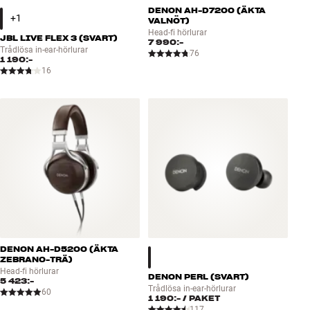
DENON AH-D7200 (ÄKTA
VALNÖT)
Head-fi hörlurar
JBL LIVE FLEX 3 (SVART)
7 990:-
Trådlösa in-ear-hörlurar
76
1 190:-
16
DENON AH-D5200 (ÄKTA
ZEBRANO-TRÄ)
Head-fi hörlurar
DENON PERL (SVART)
5 423:-
Trådlösa in-ear-hörlurar
60
1 190:-
/ PAKET
117