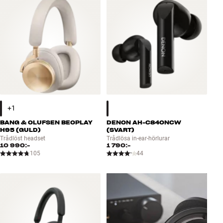
BANG & OLUFSEN BEOPLAY
DENON AH-C840NCW
H95 (GULD)
(SVART)
Trådlöst headset
Trådlösa in-ear-hörlurar
10 990:-
1 790:-
105
44