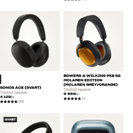
BOWERS & WILKINS PX8 S2
MCLAREN EDITION
(MCLAREN GREY/ORANGE)
SONOS ACE (SVART)
Trådlöst headset
Trådlöst headset
9 598:-
4 128:-
13
208
NYHET