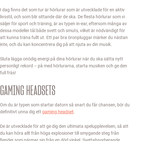
I dag finns det som tur är hörlurar som är utvecklade för en aktiv
livsstil, och som blir sittande där de ska. De flesta hörlurar som vi
säljer för sport och träning, är av typen in-ear, eftersom många av
dessa modeller tål både svett och smuts, vilket är nödvändigt för
att kunna träna fullt ut. Ett par bra öronpluggar märker du nästan
inte, och du kan koncentrera dig på att njuta av din musik.
Sluta lägga onödig energi på dina hörlurar när du ska sätta nytt
personligt rekord – på med hörlurarna, starta musiken och ge den
full fräs!
GAMING HEADSETS
Om du är typen som startar datorn så snart du får chansen, bör du
definitivt unna dig ett
gaming headset
.
De är utvecklade för att ge dig den ultimata spelupplevelsen, så att
du kan höra allt från höga explosioner till smygande steg från
fiender som närmar sig från en död vinkel. Svettabsorberande