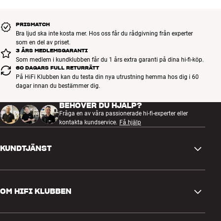
PRISMATCH
Bra ljud ska inte kosta mer. Hos oss får du rådgivning från experter
som en del av priset.
3 ÅRS MEDLEMSGARANTI
Som medlem i kundklubben får du 1 års extra garanti på dina hi-fi-köp.
60 DAGARS FULL RETURRÄTT
På HiFi Klubben kan du testa din nya utrustning hemma hos dig i 60
dagar innan du bestämmer dig.
BEHÖVER DU HJÄLP?
Fråga en av våra passionerade hi-fi-experter eller
kontakta kundservice.
Få hjälp
KUNDTJÄNST
Kontakta oss
OM HIFI KLUBBEN
Frågor och svar
Retur och reklamation