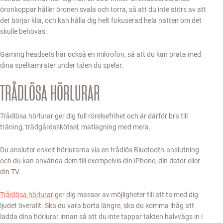
öronkoppar håller öronen svala och torra, så att du inte störs av att
det börjar klia, och kan hålla dig helt fokuserad hela natten om det
skulle behövas.
Gaming headsets har också en mikrofon, så att du kan prata med
dina spelkamrater under tiden du spelar.
TRÅDLÖSA HÖRLURAR
Trådlösa hörlurar ger dig full rörelsefrihet och är därför bra till
träning, trädgårdsskötsel, matlagning med mera.
Du ansluter enkelt hörlurarna via en trådlös Bluetooth-anslutning
och du kan använda dem till exempelvis din iPhone, din dator eller
din TV.
Trådlösa hörlurar
ger dig massor av möjligheter till att ta med dig
ljudet överallt. Ska du vara borta längre, ska du komma ihåg att
ladda dina hörlurar innan så att du inte tappar takten halvvägs in i