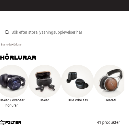
HiFi
MENY
HITTA BUTIK
LOGGA IN
KUNDVAGN
Högtalare
Hopp til innhold
Startsida
Hörlurar
›
Skivspelare
HÖRLURAR
Hörlurar
Surround
TV
On-ear / over-ear
In-ear
True Wireless
Head-fi
System
hörlurar
Kablar
FILTER
41 produkter