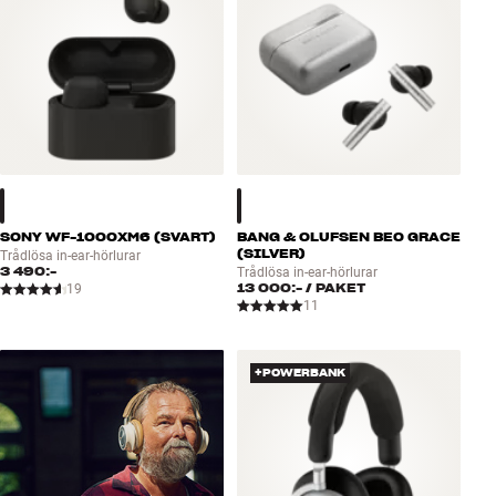
SONY WF-1000XM6 (SVART)
BANG & OLUFSEN BEO GRACE
(SILVER)
Trådlösa in-ear-hörlurar
3 490:-
Trådlösa in-ear-hörlurar
13 000:-
/ PAKET
19
11
+POWERBANK