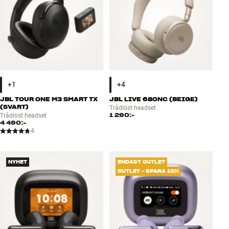
JBL TOUR ONE M3 SMART TX
JBL LIVE 680NC (BEIGE)
(SVART)
Trådlöst headset
1 290:-
Trådlöst headset
4 490:-
4
NYHET
ENDAST OUTLET
OUTLET - SPARA 10%