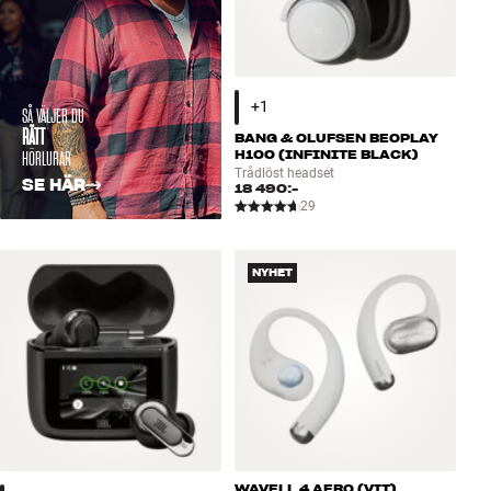
SÅ VÄLJER DU
RÄTT
BANG & OLUFSEN BEOPLAY
HÖRLURAR
H100 (INFINITE BLACK)
Trådlöst headset
SE HÄR
18 490:-
29
NYHET
WAVELL 4 AERO (VIT)