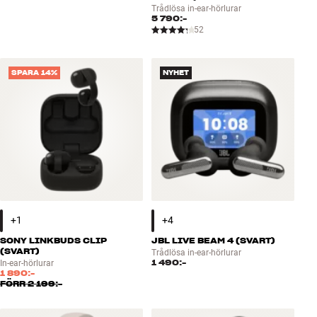
Trådlösa in-ear-hörlurar
5 790:-
52
SPARA 14%
NYHET
SONY LINKBUDS CLIP
JBL LIVE BEAM 4 (SVART)
(SVART)
Trådlösa in-ear-hörlurar
1 490:-
In-ear-hörlurar
1 890:-
FÖRR
2 199:-