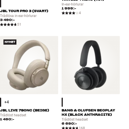
In-ear-hörlurar
1 999:-
JBL TOUR PRO 3 (SVART)
4
Trådlösa in-ear-hörlurar
3 490:-
51
NYHET
JBL LIVE 780NC (BEIGE)
BANG & OLUFSEN BEOPLAY
HX (BLACK ANTHRACITE)
Trådlöst headset
1 490:-
Trådlöst headset
6 690:-
168