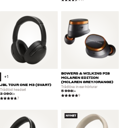
BOWERS & WILKINS PI8
MCLAREN EDITION
(MCLAREN GREY/ORANGE)
JBL TOUR ONE M3 (SVART)
Trådlösa in-ear-hörlurar
Trådlöst headset
5 998:-
3 090:-
9
7
NYHET