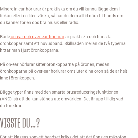
Mindre in ear-hörlurar är praktiska om du vill kunna lägga dem i
fickan eller i en liten väska, så har du dem alltid nära till hands om
du känner för en dos bra musik eller radio.
Både
on-ear och over-ear-hörlurar
är praktiska och har s.k.
öronkoppar samt ett huvudband. Skillnaden mellan de två typerna
hittar man i just öronkopparna.
På on-ear hörlurar sitter öronkopparna på öronen, medan
öronkopparna på over-ear hörlurar omsluter dina öron så de är helt
inne i öronkoppen.
Bägge typer finns med den smarta brusreduceringsfunktionen
(ANC), så att du kan stänga ute omvärlden. Det är upp till dig vad
du föredrar.
VISSTE DU…?
För att klassas som ett headset krävs det att det finns en mikrofon