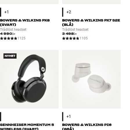
BOWERS & WILKINS PX8
BOWERS & WILKINS PX7 S2E
(SVART)
(BLÅ)
Trådlöst headset
Trådlöst headset
4 990:-
3 498:-
1125
1105
NYHET
SENNHEISER MOMENTUM 5
BOWERS & WILKINS PI6
WIRELESS (SVART)
(GRÅ)