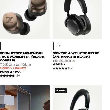
SENNHEISER MOMENTUM
BOWERS & WILKINS PX7 S3
TRUE WIRELESS 4 (BLACK
(ANTHRACITE BLACK)
COPPER)
Trådlöst headset
4 998:-
Trådlösa in-ear-hörlurar
1 890:-
/ PAKET
489
FÖRR
2 490:-
486
NYHET