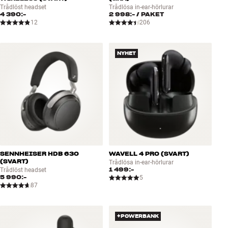
Trådlöst headset
Trådlösa in-ear-hörlurar
4 390:-
2 998:-
/ PAKET
12
206
NYHET
SENNHEISER HDB 630
WAVELL 4 PRO (SVART)
(SVART)
Trådlösa in-ear-hörlurar
1 499:-
Trådlöst headset
5 990:-
5
87
+POWERBANK