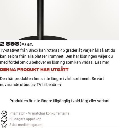
Tillbehör
INSPIRATION
MÄRKEN
2 898:-
/
ST.
NYHETER
TV-stativet från Sinox kan roteras 45 grader åt varje håll så att du
kan se bra från alla platser i rummet. Den här lösningen väljer du
ERBJUDANDEN
med fördel om du behöver en lösning som kan vridas.
Läs mer
DENNA PRODUKT HAR UTGÅTT
Hitta Butik
Den här produkten finns inte längre i vårt sortiment. Se vårt
Kundtjänst
nuvarande utbud av TV tillbehör
Logga in
Kundtjänst
Produkten är inte längre tillgänglig i vald färg eller variant
Bygg med ljud
Företag
Prismatch - Vi matchar konkurrenterna
60 dagars öppet köp
3 års medlemsgaranti