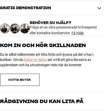
GRATIS DEMONSTRATION
PRESTANDA
Maximal vikttålighet
25 kg
BEHÖVER DU HJÄLP?
Inbyggt vattenpass
Ja
Fråga en av våra passionerade hi-fi-experter
Horisontell vridning
45 °
eller kontakta kundservice.
Få hjälp
Inbyggd motor för
Nej
automatiserad justering
KOM IN OCH HÖR SKILLNADEN
PRODUKTINFORMATION
Du är alltid välkommen att titta förbi och lyssna på det vi har i
Minsta TV-storlek
26"
butiken. Om du
bokar en demo
ser vi till att göra lite extra av
Maximal TV-storlek
55"
upplevelsen och ha utrustningen redo när du kommer
Passar VESA
200x200, 400x200, 400x400
Inbyggd kabelhantering
Ja
HITTA BUTIK
DIMENSIONER OCH DESIGN
Färg
Svart
RÅDGIVNING DU KAN LITA PÅ
Vikt (kg)
11
Vikt emballage (kg)
12
Våra medarbetare är riktiga entusiaster som kan produkterna och