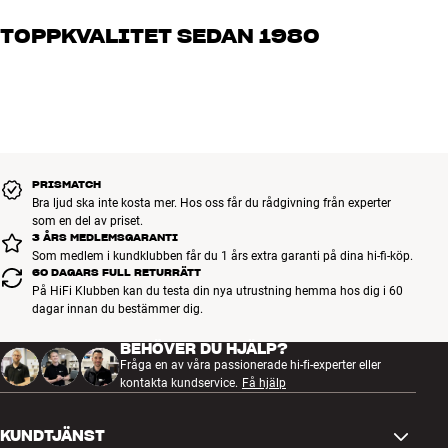
57 x 13 x 93 cm (bredd x höjd x
Mått (förpackning)
brinner för riktigt bra ljud – både till musik och hemmabio. Berätta
djup)
TOPPKVALITET SEDAN 1980
vad du drömmer om, så hjälper vi dig att hitta den lösning som
passar just dig och din budget
Alla HiFi Klubbens produkter för musik, hemmabio och TV är
GENERELLA EGENSKAPER
noggrant utvalda och byggda för att hålla i många år. Bra för både
Maximal belastning: 25 kg
plånboken och miljön.
BOKA EN EXPERT
Kan roteras 45 grader åt varje håll.
Sammanlagt 90 grader
TV-storlekar: 26–55 tum VESA-mått:
PRISMATCH
Från 200 x 200 upp till och med 400 x 400 Höjd 100 cm (stolpe i
Bra ljud ska inte kosta mer. Hos oss får du rådgivning från experter
aluminium)
som en del av priset.
3 ÅRS MEDLEMSGARANTI
Kabelkanal inbyggd i stativet
Som medlem i kundklubben får du 1 års extra garanti på dina hi-fi-köp.
Bottenplatta Ø: 50 cm.
60 DAGARS FULL RETURRÄTT
I borstat stål, svart.
På HiFi Klubben kan du testa din nya utrustning hemma hos dig i 60
*I bild 2 ser du stativet med en TV på 40 tum. Det här medföljer inte.
dagar innan du bestämmer dig.
BEHÖVER DU HJÄLP?
Fråga en av våra passionerade hi-fi-experter eller
kontakta kundservice.
Få hjälp
KUNDTJÄNST