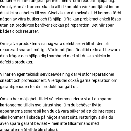
sönder eller inte fungerar perfekt, men vi står redo att hjälpa dig.
Om olyckan är framme ska du alltid kontakta vår kundtjänst innan
du skickar enheten till oss. Givetvis kan du också alltid komma förbi
någon av våra butiker och få hjälp. Ofta kan problemet enkelt lösas
utan att produkten behöver skickas på reparation. Det här spar
både tid och resurser.
Om själva produkten visar sig vara defekt ser vi till att den blir
reparerad snarast möjligt. Vår kundtjänst är alltid redo att besvara
dina frågor och hjälpa dig i samband med att du ska skicka in
defekta produkter.
Vi har en egen teknisk serviceavdelning där vi utför reparationer
snabbt och professionellt. Vi erbjuder också gärna reparation om
garantiperioden för din produkt har gått ut.
Om du har möjlighet till det så rekommenderar vi att du sparar
kartongerna till din nya utrustning. Om du behöver flytta
apparaterna senare så kan du då vara säker på att de inte repas
eller kommer till skada på något annat sätt. Naturligtvis ska du
även spara garantibeviset – men inte tillsammans med
apparaterna (ifall de blir stulna).