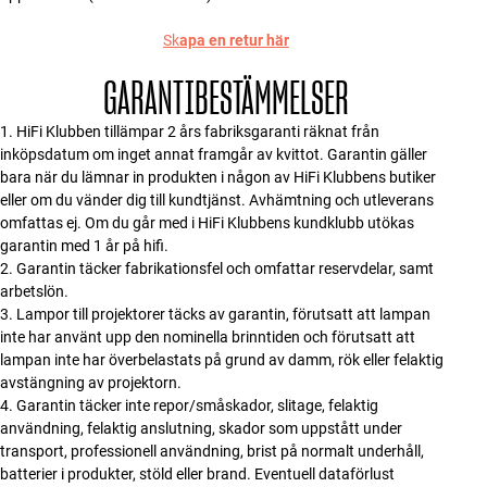
Sk
apa en retur här
GARANTIBESTÄMMELSER
HiFi Klubben tillämpar 2 års fabriksgaranti räknat från
inköpsdatum om inget annat framgår av kvittot. Garantin gäller
bara när du lämnar in produkten i någon av HiFi Klubbens butiker
eller om du vänder dig till kundtjänst. Avhämtning och utleverans
omfattas ej. Om du går med i HiFi Klubbens kundklubb utökas
garantin med 1 år på hifi.
Garantin täcker fabrikationsfel och omfattar reservdelar, samt
arbetslön.
Lampor till projektorer täcks av garantin, förutsatt att lampan
inte har använt upp den nominella brinntiden och förutsatt att
lampan inte har överbelastats på grund av damm, rök eller felaktig
avstängning av projektorn.
Garantin täcker inte repor/småskador, slitage, felaktig
användning, felaktig anslutning, skador som uppstått under
transport, professionell användning, brist på normalt underhåll,
batterier i produkter, stöld eller brand. Eventuell dataförlust