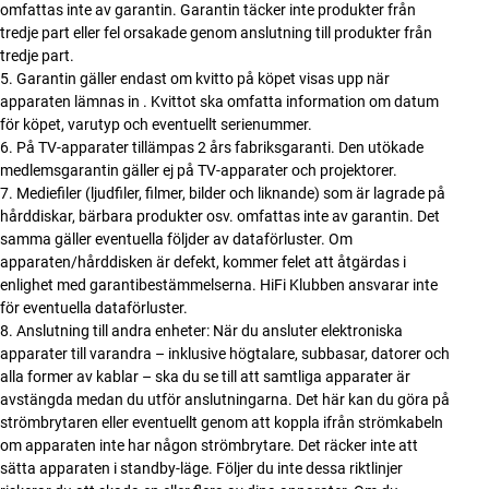
omfattas inte av garantin. Garantin täcker inte produkter från
tredje part eller fel orsakade genom anslutning till produkter från
tredje part.
Garantin gäller endast om kvitto på köpet visas upp när
apparaten lämnas in . Kvittot ska omfatta information om datum
för köpet, varutyp och eventuellt serienummer.
På TV-apparater tillämpas 2 års fabriksgaranti. Den utökade
medlemsgarantin gäller ej på TV-apparater och projektorer.
Mediefiler (ljudfiler, filmer, bilder och liknande) som är lagrade på
hårddiskar, bärbara produkter osv. omfattas inte av garantin. Det
samma gäller eventuella följder av dataförluster. Om
apparaten/hårddisken är defekt, kommer felet att åtgärdas i
enlighet med garantibestämmelserna. HiFi Klubben ansvarar inte
för eventuella dataförluster.
Anslutning till andra enheter: När du ansluter elektroniska
apparater till varandra – inklusive högtalare, subbasar, datorer och
alla former av kablar – ska du se till att samtliga apparater är
avstängda medan du utför anslutningarna. Det här kan du göra på
strömbrytaren eller eventuellt genom att koppla ifrån strömkabeln
om apparaten inte har någon strömbrytare. Det räcker inte att
sätta apparaten i standby-läge. Följer du inte dessa riktlinjer