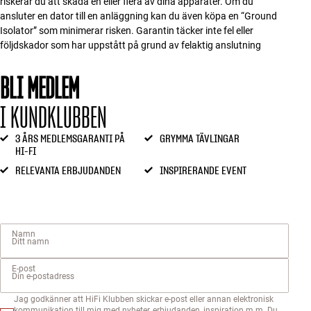
riskerar du att skada en eller flera av dina apparater. Om du
ansluter en dator till en anläggning kan du även köpa en “Ground
Isolator” som minimerar risken. Garantin täcker inte fel eller
följdskador som har uppstått på grund av felaktig anslutning
BLI MEDLEM
I KUNDKLUBBEN
3 ÅRS MEDLEMSGARANTI PÅ
GRYMMA TÄVLINGAR
HI-FI
RELEVANTA ERBJUDANDEN
INSPIRERANDE EVENT
Namn
E-post
Jag godkänner att HiFi Klubben skickar e-post eller annan elektronisk
kommunikation till mig med nyheter, erbjudanden, inspiration m.m. Du