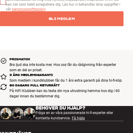
kan när som helst avregistrera dig. Läs hur vi behandlar dina uppgifter i
vår
personuppgiftspolicy
.
BLI MEDLEM
PRISMATCH
Bra ljud ska inte kosta mer. Hos oss får du rådgivning från experter
som en del av priset.
3 ÅRS MEDLEMSGARANTI
Som medlem i kundklubben får du 1 års extra garanti på dina hi-fi-köp.
60 DAGARS FULL RETURRÄTT
På HiFi Klubben kan du testa din nya utrustning hemma hos dig i 60
dagar innan du bestämmer dig.
BEHÖVER DU HJÄLP?
Fråga en av våra passionerade hi-fi-experter eller
kontakta kundservice.
Få hjälp