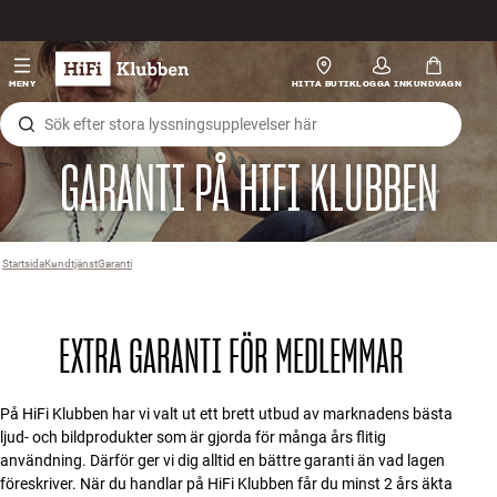
Hopp til innhold
HiFi
MENY
HITTA BUTIK
LOGGA IN
KUNDVAGN
Högtalare
GARANTI PÅ HIFI KLUBBEN
Skivspelare
Hörlurar
Startsida
Kundtjänst
›
Garanti
›
Surround
EXTRA GARANTI FÖR MEDLEMMAR
TV
System
På HiFi Klubben har vi valt ut ett brett utbud av marknadens bästa
ljud- och bildprodukter som är gjorda för många års flitig
användning. Därför ger vi dig alltid en bättre garanti än vad lagen
Kablar
föreskriver. När du handlar på HiFi Klubben får du minst 2 års äkta