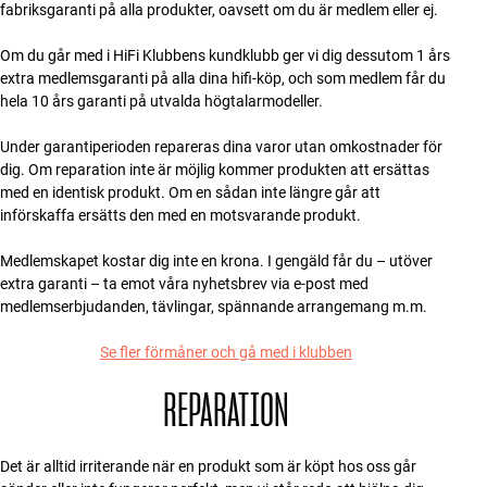
fabriksgaranti på alla produkter, oavsett om du är medlem eller ej.
Tillbehör
Om du går med i HiFi Klubbens kundklubb ger vi dig dessutom 1 års
INSPIRATION
extra medlemsgaranti på alla dina hifi-köp, och som medlem får du
hela 10 års garanti på utvalda högtalarmodeller.
MÄRKEN
Under garantiperioden repareras dina varor utan omkostnader för
dig. Om reparation inte är möjlig kommer produkten att ersättas
NYHETER
med en identisk produkt. Om en sådan inte längre går att
införskaffa ersätts den med en motsvarande produkt.
ERBJUDANDEN
Medlemskapet kostar dig inte en krona. I gengäld får du – utöver
extra garanti – ta emot våra nyhetsbrev via e-post med
Hitta Butik
medlemserbjudanden, tävlingar, spännande arrangemang m.m.
Kundtjänst
Logga in
Se fler förmåner och gå med i klubben
Kundtjänst
Bygg med ljud
REPARATION
Företag
Det är alltid irriterande när en produkt som är köpt hos oss går