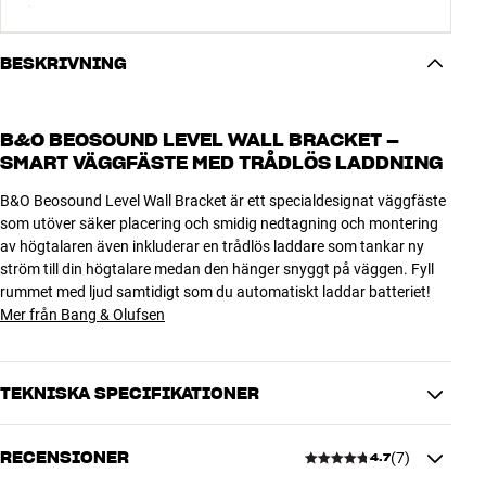
BESKRIVNING
B&O BEOSOUND LEVEL WALL BRACKET –
SMART VÄGGFÄSTE MED TRÅDLÖS LADDNING
B&O Beosound Level Wall Bracket är ett specialdesignat väggfäste
som utöver säker placering och smidig nedtagning och montering
av högtalaren även inkluderar en trådlös laddare som tankar ny
ström till din högtalare medan den hänger snyggt på väggen. Fyll
rummet med ljud samtidigt som du automatiskt laddar batteriet!
Mer från Bang & Olufsen
TEKNISKA SPECIFIKATIONER
RECENSIONER
(
7
)
4.7
DIMENSIONER OCH DESIGN