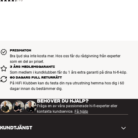
PRISMATCH
Bra ljud ska inte kosta mer. Hos oss får du rådgivning från experter
som en del av priset.
3 ÅRS MEDLEMSGARANTI
Som medlem i kundklubben får du 1 års extra garanti på dina hi-fi-köp.
60 DAGARS FULL RETURRÄTT
På HiFi Klubben kan du testa din nya utrustning hemma hos dig i 60
dagar innan du bestämmer dig.
BEHÖVER DU HJÄLP?
Fråga en av våra passionerade hi-fi-experter eller
kontakta kundservice.
Få hjälp
KUNDTJÄNST