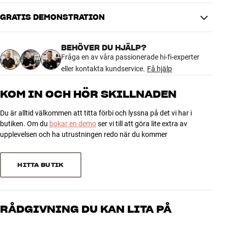
Färg
Silver
Vikt (kg)
0,2
GRATIS DEMONSTRATION
4.7
Vikt emballage (kg)
0,2
16 x 5 x 17 cm (bredd x höjd x
Mått (förpackning)
BEHÖVER DU HJÄLP?
djup)
7 recensioner
Fråga en av våra passionerade hi-fi-experter
eller kontakta kundservice.
Få hjälp
GENERELLA EGENSKAPER
5
5
Väggfäste till högtalaren Beosound Level
KOM IN OCH HÖR SKILLNADEN
Inbyggd trådlös laddare
4
2
Du är alltid välkommen att titta förbi och lyssna på det vi har i
Avtagbar textilklädd kabel
3
0
butiken. Om du
bokar en demo
ser vi till att göra lite extra av
2
0
upplevelsen och ha utrustningen redo när du kommer
1
0
HITTA BUTIK
Sortera efter
RÅDGIVNING DU KAN LITA PÅ