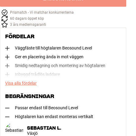
Prismatch - Vi matchar konkurrenterna
60 dagars öppet köp
3 års medlemsgaranti
FÖRDELAR
Väggfäste till högtalaren Beosound Level
Ger en placering ända in mot väggen
Smidig nedtagning och montering av högtalaren
Inbyggd trådlös laddare
Visa alla fördelar
BEGRÄNSNINGAR
Passar endast till Beosound Level
Högtalaren kan endast monteras vertikalt
SEBASTIAN L.
Växjö