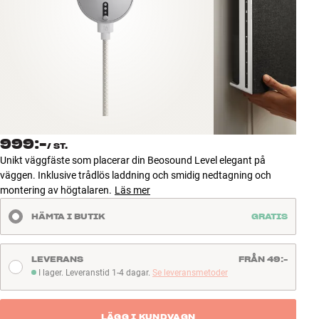
Tillbehör
INSPIRATION
MÄRKEN
NYHETER
999:-
/
ST.
ERBJUDANDEN
Unikt väggfäste som placerar din Beosound Level elegant på
väggen. Inklusive trådlös laddning och smidig nedtagning och
montering av högtalaren.
Läs mer
Hitta Butik
Kundtjänst
HÄMTA I BUTIK
GRATIS
Logga in
Kundtjänst
Bygg med ljud
LEVERANS
FRÅN 49:-
Företag
I lager. Leveranstid 1-4 dagar.
Se leveransmetoder
I lager. Leveranstid 1-4 dagar
LÄGG I KUNDVAGN