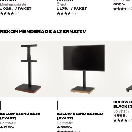
589:-
Monteringsfäste
Övrigt
1 029:-
/ PAKET
1 179:-
/ PAKET
4
9
REKOMMENDERADE ALTERNATIV
BÜLOW S
BLACK (
Golvstativ
BÜLOW STAND BS15
BÜLOW STAND BS15CO
4 599:-
(SVART)
(SVART)
Golvstativ
Golvstativ
4 719:-
4 599:-