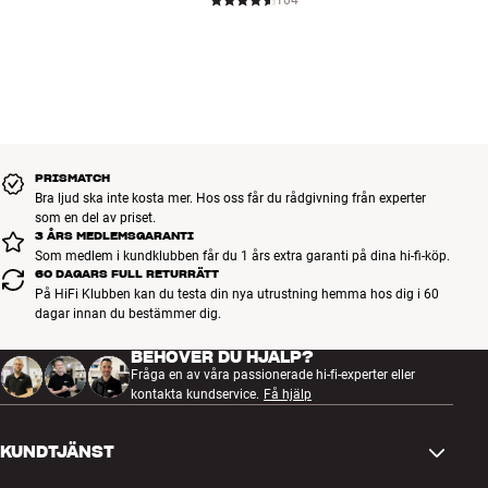
104
PRISMATCH
Bra ljud ska inte kosta mer. Hos oss får du rådgivning från experter
som en del av priset.
3 ÅRS MEDLEMSGARANTI
Som medlem i kundklubben får du 1 års extra garanti på dina hi-fi-köp.
60 DAGARS FULL RETURRÄTT
På HiFi Klubben kan du testa din nya utrustning hemma hos dig i 60
dagar innan du bestämmer dig.
BEHÖVER DU HJÄLP?
Fråga en av våra passionerade hi-fi-experter eller
kontakta kundservice.
Få hjälp
KUNDTJÄNST