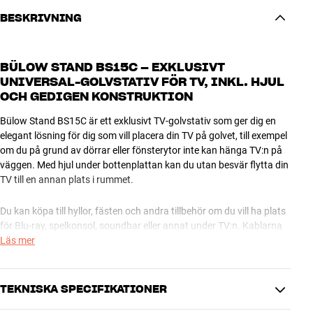
BESKRIVNING
BÜLOW STAND BS15C – EXKLUSIVT
UNIVERSAL-GOLVSTATIV FÖR TV, INKL. HJUL
OCH GEDIGEN KONSTRUKTION
Bülow Stand BS15C är ett exklusivt TV-golvstativ som ger dig en
elegant lösning för dig som vill placera din TV på golvet, till exempel
om du på grund av dörrar eller fönsterytor inte kan hänga TV:n på
väggen. Med hjul under bottenplattan kan du utan besvär flytta din
TV till en annan plats i rummet.
Du kan köpa till hyllor, fästen och andra tillbehör om du vill ha plats
för Blu-ray, spelkonsol, soundbar eller annat under TV:n. Kablarna
kan du dölja invändigt i pelaren så att du inte förstör det eleganta
Läs mer
intrycket med ett näste av hoptrasslade kablar.
Bülow Stand BS15C har en ytterst solid konstruktion och kan utan
TEKNISKA SPECIFIKATIONER
problem bära en TV på 65 tum. Toppstycket kan justeras för alla