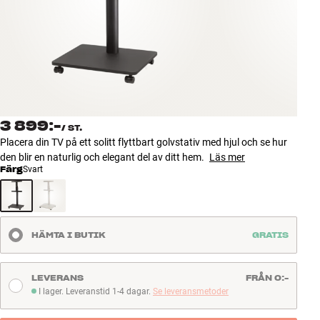
Tillbehör
INSPIRATION
MÄRKEN
NYHETER
3 899:-
/
ST.
Placera din TV på ett solitt flyttbart golvstativ med hjul och se hur
ERBJUDANDEN
den blir en naturlig och elegant del av ditt hem.
Läs mer
Färg
Svart
Hitta Butik
Kundtjänst
Logga in
HÄMTA I BUTIK
GRATIS
Kundtjänst
Bygg med ljud
Företag
LEVERANS
FRÅN 0:-
I lager. Leveranstid 1-4 dagar.
Se leveransmetoder
I lager. Leveranstid 1-4 dagar