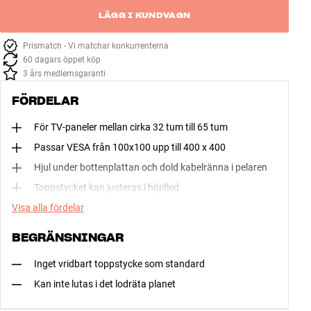
LÄGG I KUNDVAGN
Prismatch - Vi matchar konkurrenterna
60 dagars öppet köp
3 års medlemsgaranti
FÖRDELAR
För TV-paneler mellan cirka 32 tum till 65 tum
Passar VESA från 100x100 upp till 400 x 400
Hjul under bottenplattan och dold kabelränna i pelaren
Toppstycket kan justeras i höjdled
Visa alla fördelar
BEGRÄNSNINGAR
Inget vridbart toppstycke som standard
Kan inte lutas i det lodräta planet