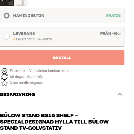
HÄMTA I BUTIK
GRATIS
LEVERANS
FRÅN 49:-
Leveranstid 3-4 veckor
Leveranstid 3-4 veckor
BESTÄLL
Prismatch - Vi matchar konkurrenterna
60 dagars öppet köp
3 års medlemsgaranti
BESKRIVNING
BÜLOW STAND BS15 SHELF –
SPECIALDESIGNAD HYLLA TILL BÜLOW
STAND TV-GOLVSTATIV