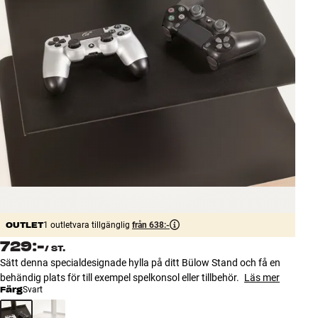
Tillbehör
INSPIRATION
MÄRKEN
NYHETER
ERBJUDANDEN
Hitta Butik
Kundtjänst
Logga in
OUTLET
1 outletvara tillgänglig
från 638:-
Kundtjänst
729:-
/
ST.
Bygg med ljud
Sätt denna specialdesignade hylla på ditt Bülow Stand och få en
Företag
behändig plats för till exempel spelkonsol eller tillbehör.
Läs mer
Färg
Svart