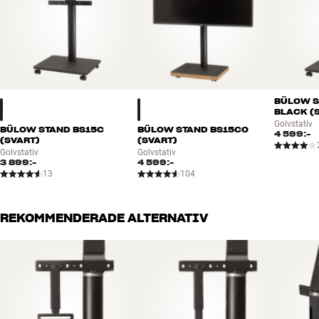
BÜLOW S
BLACK (
Golvstativ
BÜLOW STAND BS15C
BÜLOW STAND BS15CO
4 599:-
(SVART)
(SVART)
Golvstativ
Golvstativ
3 899:-
4 599:-
13
104
REKOMMENDERADE ALTERNATIV