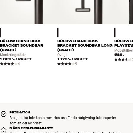
BÜLOW STAND BS15
BÜLOW STAND BS15
BÜLOW S
BRACKET SOUNDBAR
BRACKET SOUNDBAR LONG
PLAYSTAT
(SVART)
(SVART)
Möbeltillbe
589:-
Monteringsfäste
Övrigt
1 029:-
/ PAKET
1 179:-
/ PAKET
4
9
PRISMATCH
Bra ljud ska inte kosta mer. Hos oss får du rådgivning från experter
som en del av priset.
3 ÅRS MEDLEMSGARANTI