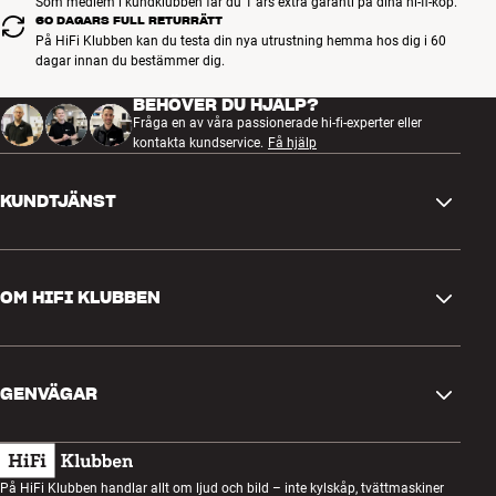
Som medlem i kundklubben får du 1 års extra garanti på dina hi-fi-köp.
60 DAGARS FULL RETURRÄTT
På HiFi Klubben kan du testa din nya utrustning hemma hos dig i 60
dagar innan du bestämmer dig.
BEHÖVER DU HJÄLP?
Fråga en av våra passionerade hi-fi-experter eller
kontakta kundservice.
Få hjälp
KUNDTJÄNST
Kontakta oss
OM HIFI KLUBBEN
Frågor och svar
Retur och reklamation
Hitta butik
Ångra beställning
GENVÄGAR
Om oss
Leverans
Kundklubb
Presentkort
Köpvillkor
Lyssnarkväll
På HiFi Klubben handlar allt om ljud och bild – inte kylskåp, tvättmaskiner