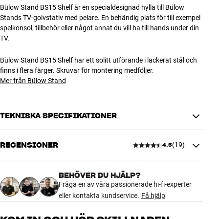
Bülow Stand BS15 Shelf är en specialdesignad hylla till Bülow
Stands TV-golvstativ med pelare. En behändig plats för till exempel
spelkonsol, tillbehör eller något annat du vill ha till hands under din
TV.
Bülow Stand BS15 Shelf har ett solitt utförande i lackerat stål och
finns i flera färger. Skruvar för montering medföljer.
Mer från Bülow Stand
TEKNISKA SPECIFIKATIONER
RECENSIONER
(
19
)
4.5
DIMENSIONER OCH DESIGN
Färg
Svart
Vikt (kg)
4,5
BEHÖVER DU HJÄLP?
4.5
Vikt emballage (kg)
Fråga en av våra passionerade hi-fi-experter
4,5
eller kontakta kundservice.
46 x 15,5 x 55 cm (bredd x höjd x
Få hjälp
Mått (förpackning)
djup)
19 recensioner