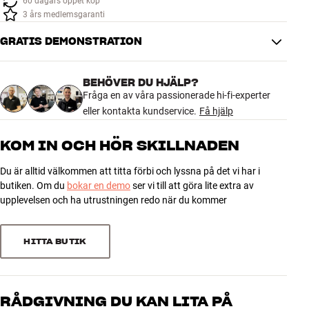
60 dagars öppet köp
Tillbehör
3 års medlemsgaranti
GRATIS DEMONSTRATION
INSPIRATION
MÄRKEN
BEHÖVER DU HJÄLP?
Fråga en av våra passionerade hi-fi-experter
eller kontakta kundservice.
Få hjälp
NYHETER
KOM IN OCH HÖR SKILLNADEN
ERBJUDANDEN
Du är alltid välkommen att titta förbi och lyssna på det vi har i
butiken. Om du
bokar en demo
ser vi till att göra lite extra av
Hitta Butik
upplevelsen och ha utrustningen redo när du kommer
Kundtjänst
Logga in
Kundtjänst
HITTA BUTIK
Bygg med ljud
Företag
RÅDGIVNING DU KAN LITA PÅ