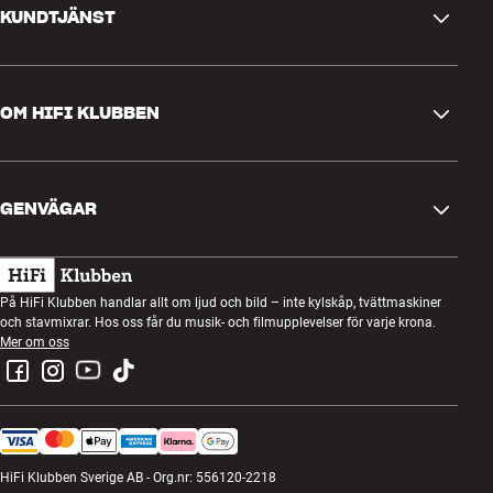
KUNDTJÄNST
Kontakta oss
OM HIFI KLUBBEN
Frågor och svar
Retur och reklamation
Hitta butik
Ångra beställning
GENVÄGAR
Om oss
Leverans
Kundklubb
Presentkort
Köpvillkor
Lyssnarkväll
På HiFi Klubben handlar allt om ljud och bild – inte kylskåp, tvättmaskiner
Bygg med ljud
och stavmixrar. Hos oss får du musik- och filmupplevelser för varje krona.
Integritetspolicy
Tävlingar
Mer om oss
Montering och installation
Jobb i HiFi Klubben
Hyr en SOUNDBOKS
Retur av elavfall
HiFi Klubben Sverige AB - Org.nr: 556120-2218
Produktrecensioner