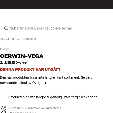
HiFi
MENY
HITTA BUTIK
LOGGA IN
KUNDVAGN
Högtalare
Hopp til innhold
Startsida
Tillbehör
›
Övrigt
›
CVXD3BK
›
Skivspelare
Övrigt
Hörlurar
CERWIN-VEGA
1 198:-
/
ST.
Surround
DENNA PRODUKT HAR UTGÅTT
Den här produkten finns inte längre i vårt sortiment. Se vårt
TV
nuvarande utbud av Övrigt
System
Produkten är inte längre tillgänglig i vald färg eller variant
Kablar
Prismatch - Vi matchar konkurrenterna