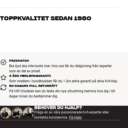
Våra medarbetare är riktiga entusiaster som kan produkterna och
brinner för riktigt bra ljud – både till musik och hemmabio. Berätta
TOPPKVALITET SEDAN 1980
vad du drömmer om, så hjälper vi dig att hitta den lösning som
passar just dig och din budget
Alla HiFi Klubbens produkter för musik, hemmabio och TV är
noggrant utvalda och byggda för att hålla i många år. Bra för både
plånboken och miljön.
BOKA EN EXPERT
PRISMATCH
Bra ljud ska inte kosta mer. Hos oss får du rådgivning från experter
som en del av priset.
3 ÅRS MEDLEMSGARANTI
Som medlem i kundklubben får du 1 års extra garanti på dina hi-fi-köp.
60 DAGARS FULL RETURRÄTT
På HiFi Klubben kan du testa din nya utrustning hemma hos dig i 60
dagar innan du bestämmer dig.
BEHÖVER DU HJÄLP?
Fråga en av våra passionerade hi-fi-experter eller
kontakta kundservice.
Få hjälp