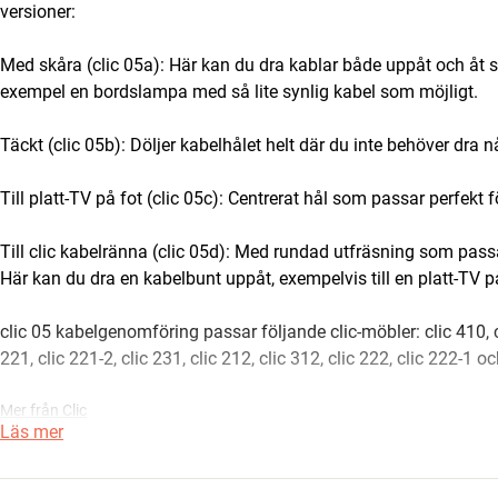
versioner:
Med skåra (clic 05a): Här kan du dra kablar både uppåt och åt si
exempel en bordslampa med så lite synlig kabel som möjligt.
Täckt (clic 05b): Döljer kabelhålet helt där du inte behöver dra
Till platt-TV på fot (clic 05c): Centrerat hål som passar perfekt f
Till clic kabelränna (clic 05d): Med rundad utfräsning som pas
Här kan du dra en kabelbunt uppåt, exempelvis till en platt-TV
clic 05 kabelgenomföring passar följande clic-möbler: clic 410, clic
221, clic 221-2, clic 231, clic 212, clic 312, clic 222, clic 222-1 o
Mer från Clic
Läs mer