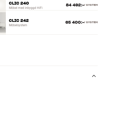
CLIC 240
84 492:-
/
SYSTEM
Möbel med inbyggd HiFi
CLIC 242
65 400:-
/
SYSTEM
Möbelsystem