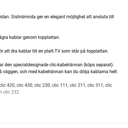
dan. Sistnämnda ger en elegant möjlighet att ansluta till
 några kablar genom topplattan.
ör att dra kablar till en platt-TV som står på topplattan.
sar den specialdesignade clic-kabelrännan (köps separat).
 på väggen, och med kabelrännan kan du dölja kablarna helt.
 420, clic 430, clic 230, clic 111, clic 211, clic 311, clic
ch clic 232