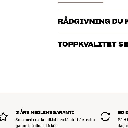
RÅDGIVNING DU K
Våra medarbetare är riktiga entusiaster 
musik och hemmabio. Berätta vad du drö
TOPPKVALITET S
just dig och din budget
Alla HiFi Klubbens produkter för musik
hålla i många år. Bra för både plånboke
BOKA EN EXPERT
3 ÅRS MEDLEMSGARANTI
60 
Som medlem i kundklubben får du 1 års extra
På Hi
garanti på dina hi-fi-köp.
dagar