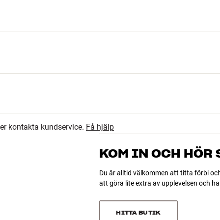
20
4.8
jup)
2
ler kontakta kundservice.
Få hjälp
1
23 recensioner
0
KOM IN OCH HÖR
h till clic kabelränna (clic 05d)
0
430, clic 230, clic 111, clic 211, clic 311, clic 221, clic 221-2, clic
Du är alltid välkommen att titta förbi oc
att göra lite extra av upplevelsen och 
Sortera efter
HITTA BUTIK