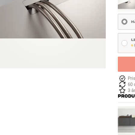
H
L
F
Pri
60 
3 å
PRODU