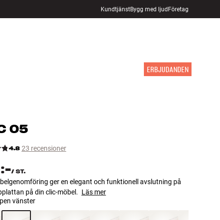
Kundtjänst
Bygg med ljud
Företag
HITTA BUTIK
LOGGA IN
KUNDVAGN
INSPIRATION
MÄRKEN
NYHETER
ERBJUDANDEN
C
05
4.8
23 recensioner
:-
/
ST.
abelgenomföring ger en elegant och funktionell avslutning på
opplattan på din clic-möbel.
Läs mer
pen vänster