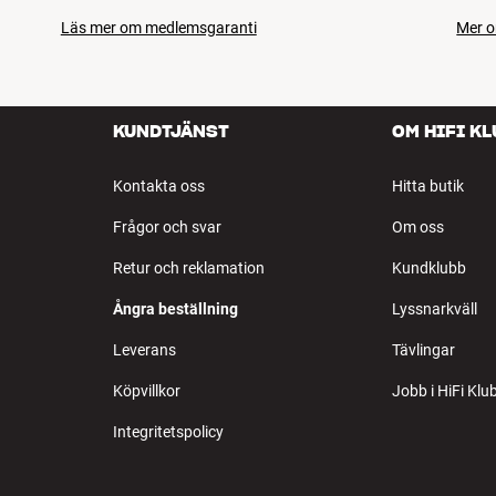
Läs mer om medlemsgaranti
Mer o
KUNDTJÄNST
OM HIFI K
Kontakta oss
Hitta butik
Frågor och svar
Om oss
Retur och reklamation
Kundklubb
Ångra beställning
Lyssnarkväll
Leverans
Tävlingar
Köpvillkor
Jobb i HiFi Klu
Integritetspolicy