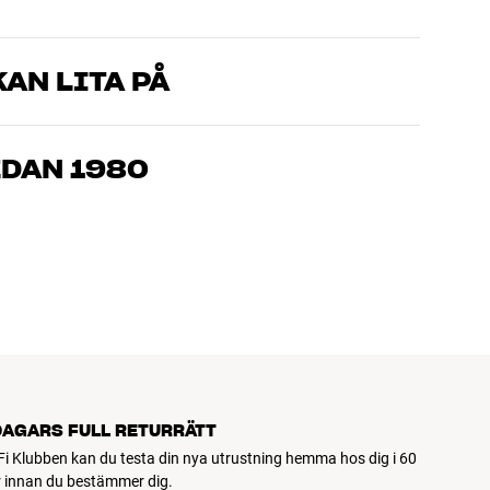
AN LITA PÅ
som kan produkterna och brinner för riktigt bra ljud – både till
mmer om, så hjälper vi dig att hitta den lösning som passar
EDAN 1980
, hemmabio och TV är noggrant utvalda och byggda för att
n och miljön.
DAGARS FULL RETURRÄTT
Fi Klubben kan du testa din nya utrustning hemma hos dig i 60
 innan du bestämmer dig.