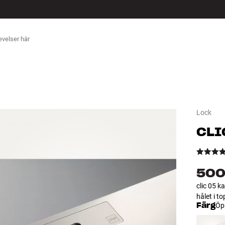
ÖR
Lock
CLI
500
clic 05 k
hålet i t
Färg
Öp