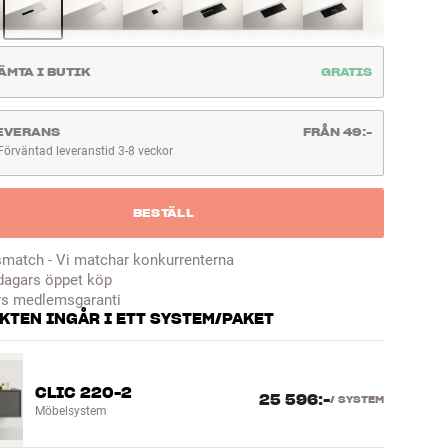
ÄMTA I BUTIK
GRATIS
EVERANS
FRÅN 49:-
Förväntad leveranstid 3-8 veckor
örväntad leveranstid 3-8 veckor
BESTÄLL
smatch - Vi matchar konkurrenterna
dagars öppet köp
rs medlemsgaranti
KTEN INGÅR I ETT SYSTEM/PAKET
CLIC 220-2
25 596:-
/
SYSTEM
Möbelsystem