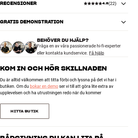
RECENSIONER
(
22
)
4.8
DIMENSIONER OCH DESIGN
Färg
Svart
Vikt (kg)
4
GRATIS DEMONSTRATION
4.8
Vikt emballage (kg)
5
44 x 41 x 14,5 cm (bredd x höjd x
Mått (förpackning)
BEHÖVER DU HJÄLP?
djup)
22 recensioner
Fråga en av våra passionerade hi-fi-experter
43,5 x 13,8 x 40,5 cm (bredd x
Mått (produkt)
eller kontakta kundservice.
Få hjälp
höjd x djup)
5
19
KOM IN OCH HÖR SKILLNADEN
GENERELLA EGENSKAPER
4
2
Vägghylla för skivspelare och hifi-apparater i full storlek
Du är alltid välkommen att titta förbi och lyssna på det vi har i
3
1
butiken. Om du
bokar en demo
ser vi till att göra lite extra av
Maximal rekommenderad belastning: 20 kg
2
0
upplevelsen och ha utrustningen redo när du kommer
Material: Pulverlackerat stål
1
Mått: 43,5 x 13,8 x 40,5 cm (BxHxD)
0
Mått, topplatta: 43,5 x 36,0 cm (BxD)
HITTA BUTIK
Vikt: 4,9 kg
Sortera efter
Färg: Svart
Skruvar och pluggar för väggmontering köps separat
Obs! När du monterar hyllan måste du använda skruvar och