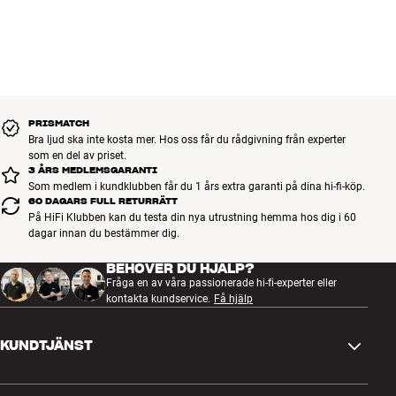
PRISMATCH
Bra ljud ska inte kosta mer. Hos oss får du rådgivning från experter
som en del av priset.
3 ÅRS MEDLEMSGARANTI
Som medlem i kundklubben får du 1 års extra garanti på dina hi-fi-köp.
60 DAGARS FULL RETURRÄTT
På HiFi Klubben kan du testa din nya utrustning hemma hos dig i 60
dagar innan du bestämmer dig.
BEHÖVER DU HJÄLP?
Fråga en av våra passionerade hi-fi-experter eller
kontakta kundservice.
Få hjälp
KUNDTJÄNST