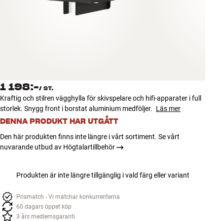
Tillbehör
INSPIRATION
MÄRKEN
NYHETER
1 198:-
/
ST.
Kraftig och stilren vägghylla för skivspelare och hifi-apparater i full
ERBJUDANDEN
storlek. Snygg front i borstat aluminium medföljer.
Läs mer
DENNA PRODUKT HAR UTGÅTT
Hitta Butik
Den här produkten finns inte längre i vårt sortiment. Se vårt
Kundtjänst
nuvarande utbud av Högtalartillbehör
Logga in
Kundtjänst
Bygg med ljud
Produkten är inte längre tillgänglig i vald färg eller variant
Företag
Prismatch - Vi matchar konkurrenterna
60 dagars öppet köp
3 års medlemsgaranti