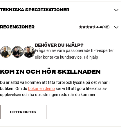
vibrationerna som går ner i golvet, så samtidigt som du får bättre
ljud får du färre klagomål från grannen under dig.
TEKNISKA SPECIFIKATIONER
Essentials Tablet Spike levereras i paket om 8 stycken i svart finish.
RECENSIONER
(
48
)
Mer från Essentials
4.5
DIMENSIONER OCH DESIGN
Färg
Svart
Vikt (kg)
0,08
BEHÖVER DU HJÄLP?
4.5
Vikt emballage (kg)
Fråga en av våra passionerade hi-fi-experter
0,09
eller kontakta kundservice.
9 x 0,5 x 20,5 cm (bredd x höjd x
Få hjälp
Mått (förpackning)
djup)
48 recensioner
KOM IN OCH HÖR SKILLNADEN
GENERELLA EGENSKAPER
Du är alltid välkommen att titta förbi och lyssna på det vi har i
5
35
Lackerat stål
butiken. Om du
bokar en demo
ser vi till att göra lite extra av
Mått: Ø 20 x 4 mm
4
8
upplevelsen och ha utrustningen redo när du kommer
Levereras i paket om 8 st.
3
2
Färg: svart
2
0
HITTA BUTIK
1
3