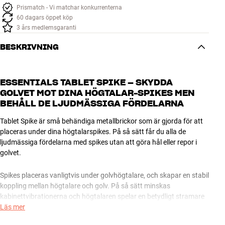
Prismatch - Vi matchar konkurrenterna
60 dagars öppet köp
3 års medlemsgaranti
BESKRIVNING
ESSENTIALS TABLET SPIKE – SKYDDA
GOLVET MOT DINA HÖGTALAR-SPIKES MEN
BEHÅLL DE LJUDMÄSSIGA FÖRDELARNA
Tablet Spike är små behändiga metallbrickor som är gjorda för att
placeras under dina högtalarspikes. På så sätt får du alla de
ljudmässiga fördelarna med spikes utan att göra hål eller repor i
golvet.
Spikes placeras vanligtvis under golvhögtalare, och skapar en stabil
koppling mellan högtalare och golv. På så sätt minskas
kabinettvibrationerna och högtalaren spelar en betydligt stramare
och mer exakt bas, samtidigt som klarhet och detaljrikedom i
Läs mer
mellanregister och diskant gynnas. Spikes minskar också