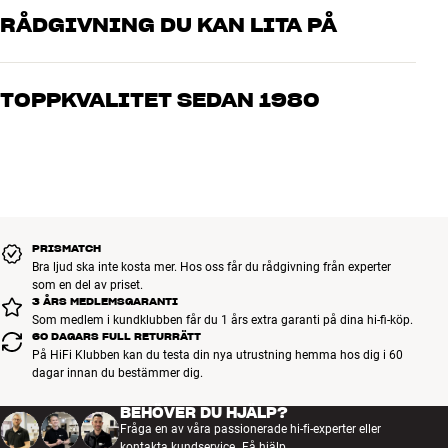
RÅDGIVNING DU KAN LITA PÅ
Sortera efter
Våra medarbetare är riktiga entusiaster som kan produkterna och
brinner för riktigt bra ljud – både till musik och hemmabio. Berätta
TOPPKVALITET SEDAN 1980
vad du drömmer om, så hjälper vi dig att hitta den lösning som
passar just dig och din budget
Alla HiFi Klubbens produkter för musik, hemmabio och TV är
noggrant utvalda och byggda för att hålla i många år. Bra för både
plånboken och miljön.
BOKA EN EXPERT
PRISMATCH
Bra ljud ska inte kosta mer. Hos oss får du rådgivning från experter
som en del av priset.
3 ÅRS MEDLEMSGARANTI
Som medlem i kundklubben får du 1 års extra garanti på dina hi-fi-köp.
60 DAGARS FULL RETURRÄTT
På HiFi Klubben kan du testa din nya utrustning hemma hos dig i 60
dagar innan du bestämmer dig.
BEHÖVER DU HJÄLP?
Fråga en av våra passionerade hi-fi-experter eller
kontakta kundservice.
Få hjälp