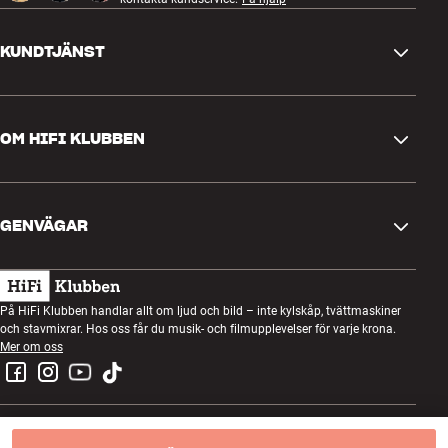
KUNDTJÄNST
Kontakta oss
OM HIFI KLUBBEN
Frågor och svar
Retur och reklamation
Hitta butik
Ångra beställning
GENVÄGAR
Om oss
Leverans
Kundklubb
Presentkort
Köpvillkor
Lyssnarkväll
På HiFi Klubben handlar allt om ljud och bild – inte kylskåp, tvättmaskiner
Bygg med ljud
och stavmixrar. Hos oss får du musik- och filmupplevelser för varje krona.
Integritetspolicy
Tävlingar
Mer om oss
Montering och installation
Jobb i HiFi Klubben
Hyr en SOUNDBOKS
Retur av elavfall