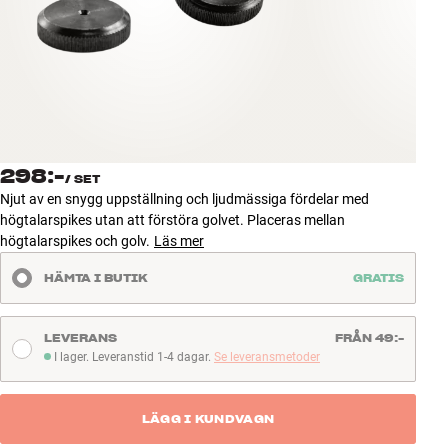
Tillbehör
INSPIRATION
MÄRKEN
NYHETER
298:-
/
SET
Njut av en snygg uppställning och ljudmässiga fördelar med
ERBJUDANDEN
högtalarspikes utan att förstöra golvet. Placeras mellan
högtalarspikes och golv.
Läs mer
Hitta Butik
HÄMTA I BUTIK
GRATIS
Kundtjänst
Logga in
Kundtjänst
LEVERANS
FRÅN 49:-
Bygg med ljud
I lager. Leveranstid 1-4 dagar.
Se leveransmetoder
I lager. Leveranstid 1-4 dagar
Företag
LÄGG I KUNDVAGN