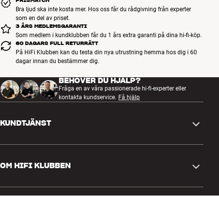
PRISMATCH
Bra ljud ska inte kosta mer. Hos oss får du rådgivning från experter
som en del av priset.
3 ÅRS MEDLEMSGARANTI
Som medlem i kundklubben får du 1 års extra garanti på dina hi-fi-köp.
60 DAGARS FULL RETURRÄTT
På HiFi Klubben kan du testa din nya utrustning hemma hos dig i 60
dagar innan du bestämmer dig.
BEHÖVER DU HJÄLP?
Fråga en av våra passionerade hi-fi-experter eller
kontakta kundservice.
Få hjälp
KUNDTJÄNST
Kontakta oss
OM HIFI KLUBBEN
Frågor och svar
Retur och reklamation
Hitta butik
Ångra beställning
GENVÄGAR
Om oss