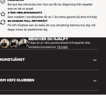
PRISMATCH
Bra ljud ska inte kosta mer. Hos oss får du rådgivning från experter
som en del av priset.
3 ÅRS MEDLEMSGARANTI
Som medlem i kundklubben får du 1 års extra garanti på dina hi-fi-köp.
60 DAGARS FULL RETURRÄTT
På HiFi Klubben kan du testa din nya utrustning hemma hos dig i 60
dagar innan du bestämmer dig.
BEHÖVER DU HJÄLP?
Fråga en av våra passionerade hi-fi-experter eller
kontakta kundservice.
Få hjälp
KUNDTJÄNST
Kontakta oss
OM HIFI KLUBBEN
Frågor och svar
Retur och reklamation
Hitta butik
Ångra beställning
GENVÄGAR
Om oss