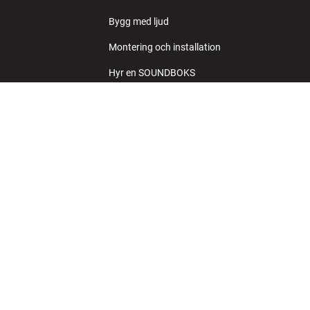
Bygg med ljud
Montering och installation
Hyr en SOUNDBOKS
Retur av elavfall
bben
Produktrecensioner
Cookies