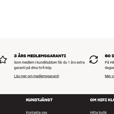
3 ÅRS MEDLEMSGARANTI
60 
Som medlem i kundklubben får du 1 års extra
På Hi
garanti på dina hi-fi-köp.
dagar
Läs mer om medlemsgaranti
Mer o
KUNDTJÄNST
OM HIFI K
Kontakta oss
Hitta butik