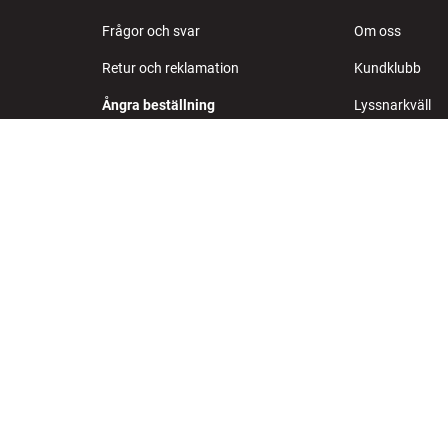
Frågor och svar
Om oss
Retur och reklamation
Kundklubb
Ångra beställning
Lyssnarkväll
Leverans
Tävlingar
Köpvillkor
Jobb i HiFi Klu
Integritetspolicy