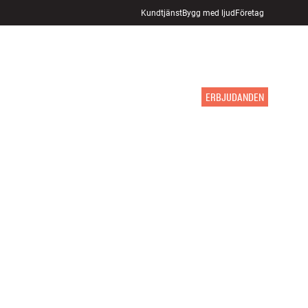
Kundtjänst
Bygg med ljud
Företag
HITTA BUTIK
LOGGA IN
KUNDVAGN
INSPIRATION
MÄRKEN
NYHETER
ERBJUDANDEN