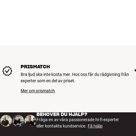
PRISMATCH
Bra ljud ska inte kosta mer. Hos oss får du rådgivning från
experter som en del av priset.
Mer om prismatch
BEHÖVER DU HJÄLP?
Fråga en av våra passionerade hi-fi-experter
eller kontakta kundservice.
Få hjälp