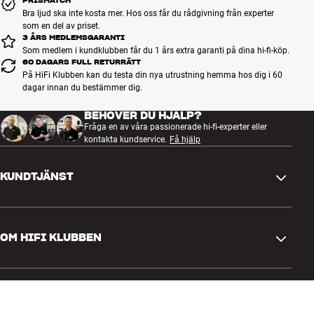
PRISMATCH
Bra ljud ska inte kosta mer. Hos oss får du rådgivning från experter
som en del av priset.
3 ÅRS MEDLEMSGARANTI
Som medlem i kundklubben får du 1 års extra garanti på dina hi-fi-köp.
60 DAGARS FULL RETURRÄTT
På HiFi Klubben kan du testa din nya utrustning hemma hos dig i 60
dagar innan du bestämmer dig.
BEHÖVER DU HJÄLP?
Fråga en av våra passionerade hi-fi-experter eller
kontakta kundservice.
Få hjälp
KUNDTJÄNST
Kontakta oss
OM HIFI KLUBBEN
Frågor och svar
Retur och reklamation
Hitta butik
Ångra beställning
GENVÄGAR
Om oss