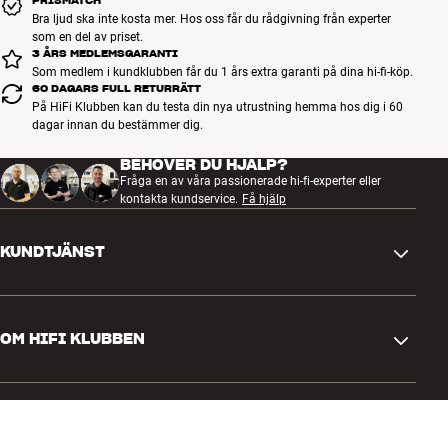
PRISMATCH
Bra ljud ska inte kosta mer. Hos oss får du rådgivning från experter
som en del av priset.
3 ÅRS MEDLEMSGARANTI
Som medlem i kundklubben får du 1 års extra garanti på dina hi-fi-köp.
60 DAGARS FULL RETURRÄTT
På HiFi Klubben kan du testa din nya utrustning hemma hos dig i 60
dagar innan du bestämmer dig.
BEHÖVER DU HJÄLP?
Fråga en av våra passionerade hi-fi-experter eller
kontakta kundservice.
Få hjälp
KUNDTJÄNST
Kontakta oss
OM HIFI KLUBBEN
Frågor och svar
Retur och reklamation
Hitta butik
Ångra beställning
GENVÄGAR
Om oss