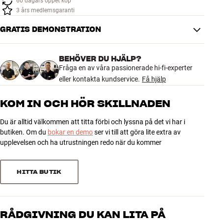
60 dagars öppet köp
Tillbehör
3 års medlemsgaranti
GRATIS DEMONSTRATION
INSPIRATION
MÄRKEN
BEHÖVER DU HJÄLP?
Fråga en av våra passionerade hi-fi-experter
eller kontakta kundservice.
Få hjälp
NYHETER
KOM IN OCH HÖR SKILLNADEN
ERBJUDANDEN
Du är alltid välkommen att titta förbi och lyssna på det vi har i
butiken. Om du
bokar en demo
ser vi till att göra lite extra av
Hitta Butik
upplevelsen och ha utrustningen redo när du kommer
Kundtjänst
Logga in
Kundtjänst
HITTA BUTIK
Bygg med ljud
Företag
RÅDGIVNING DU KAN LITA PÅ