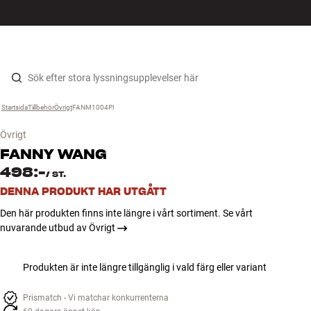
HiFi
MENY
HITTA BUTIK
LOGGA IN
KUNDVAGN
Högtalare
Hopp til innhold
Startsida
Tillbehör
›
Övrigt
›
FANM1004PI
›
Skivspelare
Övrigt
Hörlurar
FANNY WANG
498:-
/
ST.
Surround
DENNA PRODUKT HAR UTGÅTT
Den här produkten finns inte längre i vårt sortiment. Se vårt
TV
nuvarande utbud av Övrigt
System
Produkten är inte längre tillgänglig i vald färg eller variant
Kablar
Prismatch - Vi matchar konkurrenterna