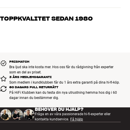
Våra medarbetare är riktiga entusiaster som kan produkterna och
brinner för riktigt bra ljud – både till musik och hemmabio. Berätta
TOPPKVALITET SEDAN 1980
vad du drömmer om, så hjälper vi dig att hitta den lösning som
passar just dig och din budget
Alla HiFi Klubbens produkter för musik, hemmabio och TV är
noggrant utvalda och byggda för att hålla i många år. Bra för både
plånboken och miljön.
BOKA EN EXPERT
PRISMATCH
Bra ljud ska inte kosta mer. Hos oss får du rådgivning från experter
som en del av priset.
3 ÅRS MEDLEMSGARANTI
Som medlem i kundklubben får du 1 års extra garanti på dina hi-fi-köp.
60 DAGARS FULL RETURRÄTT
På HiFi Klubben kan du testa din nya utrustning hemma hos dig i 60
dagar innan du bestämmer dig.
BEHÖVER DU HJÄLP?
Fråga en av våra passionerade hi-fi-experter eller
kontakta kundservice.
Få hjälp