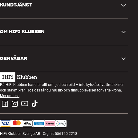
KUNDTJÄNST
Kontakta oss
OM HIFI KLUBBEN
Frågor och svar
Retur och reklamation
Hitta butik
Ångra beställning
GENVÄGAR
Om oss
Leverans
Kundklubb
Presentkort
Köpvillkor
Lyssnarkväll
På HiFi Klubben handlar allt om ljud och bild – inte kylskåp, tvättmaskiner
Bygg med ljud
och stavmixrar. Hos oss får du musik- och filmupplevelser för varje krona.
Integritetspolicy
Tävlingar
Mer om oss
Montering och installation
Jobb i HiFi Klubben
Hyr en SOUNDBOKS
Retur av elavfall
HiFi Klubben Sverige AB - Org.nr: 556120-2218
Produktrecensioner