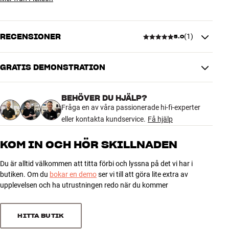
RECENSIONER
(
1
)
5.0
GRATIS DEMONSTRATION
5.0
BEHÖVER DU HJÄLP?
1 recension
Fråga en av våra passionerade hi-fi-experter
eller kontakta kundservice.
Få hjälp
5
1
KOM IN OCH HÖR SKILLNADEN
4
0
Du är alltid välkommen att titta förbi och lyssna på det vi har i
3
0
butiken. Om du
bokar en demo
ser vi till att göra lite extra av
2
0
upplevelsen och ha utrustningen redo när du kommer
1
0
HITTA BUTIK