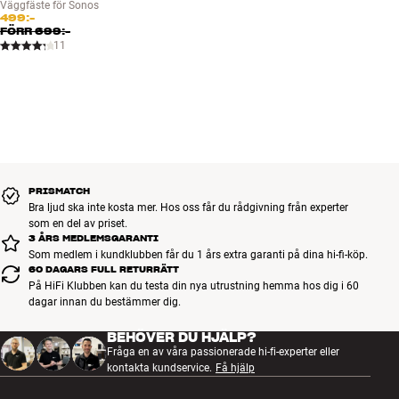
Väggfäste för Sonos
499:-
FÖRR
699:-
11
PRISMATCH
Bra ljud ska inte kosta mer. Hos oss får du rådgivning från experter
som en del av priset.
3 ÅRS MEDLEMSGARANTI
Som medlem i kundklubben får du 1 års extra garanti på dina hi-fi-köp.
60 DAGARS FULL RETURRÄTT
På HiFi Klubben kan du testa din nya utrustning hemma hos dig i 60
dagar innan du bestämmer dig.
BEHÖVER DU HJÄLP?
Fråga en av våra passionerade hi-fi-experter eller
kontakta kundservice.
Få hjälp