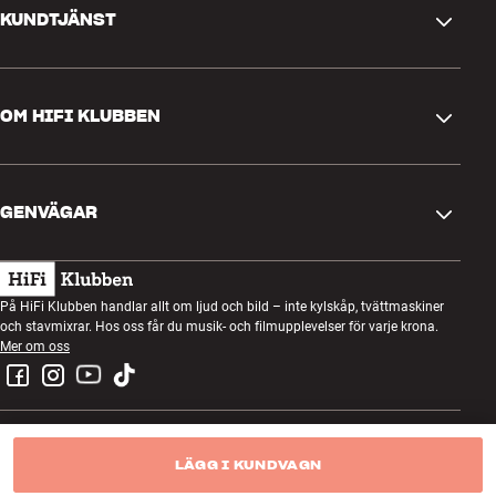
KUNDTJÄNST
Kontakta oss
OM HIFI KLUBBEN
Frågor och svar
Retur och reklamation
Hitta butik
Ångra beställning
GENVÄGAR
Om oss
Leverans
Kundklubb
Presentkort
Köpvillkor
Lyssnarkväll
På HiFi Klubben handlar allt om ljud och bild – inte kylskåp, tvättmaskiner
Bygg med ljud
och stavmixrar. Hos oss får du musik- och filmupplevelser för varje krona.
Integritetspolicy
Tävlingar
Mer om oss
Montering och installation
Jobb i HiFi Klubben
Hyr en SOUNDBOKS
Retur av elavfall
LÄGG I KUNDVAGN
HiFi Klubben Sverige AB - Org.nr: 556120-2218
Produktrecensioner