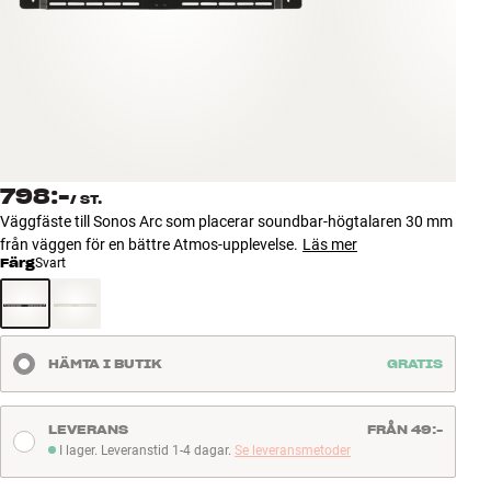
Tillbehör
INSPIRATION
MÄRKEN
NYHETER
798:-
/
ST.
Väggfäste till Sonos Arc som placerar soundbar-högtalaren 30 mm
ERBJUDANDEN
från väggen för en bättre Atmos-upplevelse.
Läs mer
Färg
Svart
Hitta Butik
Kundtjänst
Logga in
HÄMTA I BUTIK
GRATIS
Kundtjänst
Bygg med ljud
Företag
LEVERANS
FRÅN 49:-
I lager. Leveranstid 1-4 dagar.
Se leveransmetoder
I lager. Leveranstid 1-4 dagar