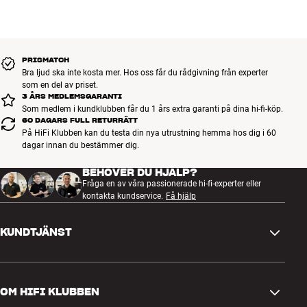
PRISMATCH
Bra ljud ska inte kosta mer. Hos oss får du rådgivning från experter
som en del av priset.
3 ÅRS MEDLEMSGARANTI
Som medlem i kundklubben får du 1 års extra garanti på dina hi-fi-köp.
60 DAGARS FULL RETURRÄTT
På HiFi Klubben kan du testa din nya utrustning hemma hos dig i 60
dagar innan du bestämmer dig.
BEHÖVER DU HJÄLP?
Fråga en av våra passionerade hi-fi-experter eller
kontakta kundservice.
Få hjälp
KUNDTJÄNST
Kontakta oss
OM HIFI KLUBBEN
Frågor och svar