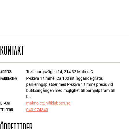
Tillbehör
INSPIRATION
MÄRKEN
KONTAKT
NYHETER
ERBJUDANDEN
ADRESS
Trelleborgsvägen 14
,
214 32
Malmö C
PARKERING
Hitta Butik
P-skiva 1 timme. Ca 100 intilliggande gratis
Kundtjänst
parkeringsplatser med P-skiva 1 timme precis vid
Logga in
butiksingången med möjlighet till bärhjälp fram till
Kundtjänst
bil.
Bygg med ljud
E-POST
malmo.c@hifiklubben.se
Företag
TELEFON
040-974840
ÖPPETTIDER