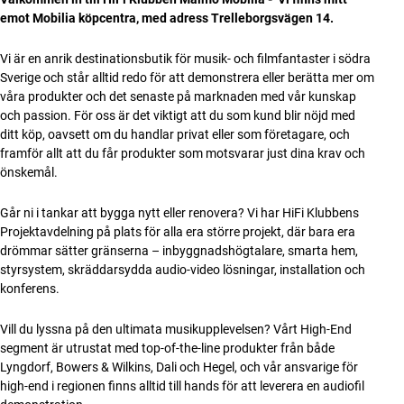
emot Mobilia köpcentra, med adress Trelleborgsvägen 14.
Vi är en anrik destinationsbutik för musik- och filmfantaster i södra
Sverige och står alltid redo för att demonstrera eller berätta mer om
våra produkter och det senaste på marknaden med vår kunskap
och passion. För oss är det viktigt att du som kund blir nöjd med
ditt köp, oavsett om du handlar privat eller som företagare, och
framför allt att du får produkter som motsvarar just dina krav och
önskemål.
Går ni i tankar att bygga nytt eller renovera? Vi har HiFi Klubbens
Projektavdelning på plats för alla era större projekt, där bara era
drömmar sätter gränserna – inbyggnadshögtalare, smarta hem,
styrsystem, skräddarsydda audio-video lösningar, installation och
konferens.
Vill du lyssna på den ultimata musikupplevelsen? Vårt High-End
segment är utrustat med top-of-the-line produkter från både
Lyngdorf, Bowers & Wilkins, Dali och Hegel, och vår ansvarige för
high-end i regionen finns alltid till hands för att leverera en audiofil