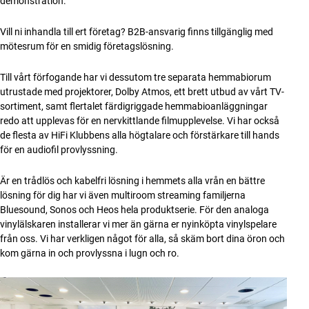
demonstration.
Vill ni inhandla till ert företag? B2B-ansvarig finns tillgänglig med
mötesrum för en smidig företagslösning.
Till vårt förfogande har vi dessutom tre separata hemmabiorum
utrustade med projektorer, Dolby Atmos, ett brett utbud av vårt TV-
sortiment, samt flertalet färdigriggade hemmabioanläggningar
redo att upplevas för en nervkittlande filmupplevelse. Vi har också
de flesta av HiFi Klubbens alla högtalare och förstärkare till hands
för en audiofil provlyssning.
Är en trådlös och kabelfri lösning i hemmets alla vrån en bättre
lösning för dig har vi även multiroom streaming familjerna
Bluesound, Sonos och Heos hela produktserie. För den analoga
vinylälskaren installerar vi mer än gärna er nyinköpta vinylspelare
från oss. Vi har verkligen något för alla, så skäm bort dina öron och
kom gärna in och provlyssna i lugn och ro.