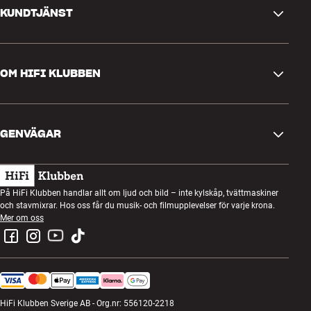
KUNDTJÄNST
Kontakta oss
OM HIFI KLUBBEN
Frågor och svar
Retur och reklamation
Hitta butik
Ångra beställning
GENVÄGAR
Om oss
Leverans
Kundklubb
Presentkort
Köpvillkor
Lyssnarkväll
På HiFi Klubben handlar allt om ljud och bild – inte kylskåp, tvättmaskiner
Bygg med ljud
och stavmixrar. Hos oss får du musik- och filmupplevelser för varje krona.
Integritetspolicy
Tävlingar
Mer om oss
Montering och installation
Jobb i HiFi Klubben
Hyr en SOUNDBOKS
Retur av elavfall
HiFi Klubben Sverige AB - Org.nr: 556120-2218
Produktrecensioner