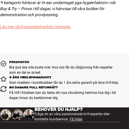
*I kategorin hörlurar är In-ear
undantaget pga hygienfaktorn i vår
Buy & Try – Prova i 60 dagar, vi hänvisar till våra butiker för
demonstration och provlyssning.
Läs mer på Konsumentverkets hemsida
PRISMATCH
Bra ljud ska inte kosta mer. Hos oss får du rådgivning från experter
som en del av priset.
3 ÅRS MEDLEMSGARANTI
Som medlem i kundklubben får du 1 års extra garanti på dina hi-fi-köp.
60 DAGARS FULL RETURRÄTT
På HiFi Klubben kan du testa din nya utrustning hemma hos dig i 60
dagar innan du bestämmer dig.
BEHÖVER DU HJÄLP?
Fråga en av våra passionerade hi-fi-experter eller
kontakta kundservice.
Få hjälp