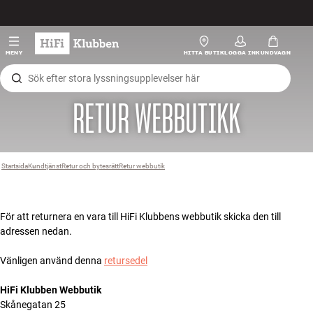
Hopp til innhold
HiFi
MENY
HITTA BUTIK
LOGGA IN
KUNDVAGN
Högtalare
RETUR WEBBUTIKK
Skivspelare
Hörlurar
Startsida
Kundtjänst
›
Retur och bytesrätt
›
Retur webbutik
›
Surround
För att returnera en vara till HiFi Klubbens webbutik skicka den till
TV
adressen nedan.
System
Vänligen använd denna
retursedel
HiFi Klubben Webbutik
Kablar
Skånegatan 25