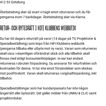
412 53 Göteborg
Tillbehör
Återbetalning sker så snart vi tagit emot returvaran och du får
INSPIRATION
pengarna inom 7 bankdagar. Återbetalning sker via Klarna.
RETUR- OCH BYTESRÄTT I HIFI KLUBBENS WEBBUTIK
MÄRKEN
Du har 60 dagars returrätt på varor (14 dagar på TV, Projektorer &
NYHETER
Specialbeställning) som köps från HiFi Klubbens webbutik
(pengarna tillbaka eller utbyte mot ny vara). Varan som returneras
ERBJUDANDEN
skall vara i väsentligen oförändrat skick och alla tillbehör skall
finnas med enligt konsumentköplagen. In-ear kan endast
returneras i obruten förpackning. Du ansvarar för returfrakten och
Hitta Butik
kostnaden för denna. Vi tar inte emot försändelser som skickas
Kundtjänst
mot postförskott. Varan skall returneras i originalförpackning, inkl
Logga in
tillbehör.
Kundtjänst
Bygg med ljud
Specialbeställningar som har kundanpassats har inte någon
Företag
ångerrätt eller bytesrätt. Det gäller möbler från UNNU & CLIC samt
projektordukar.