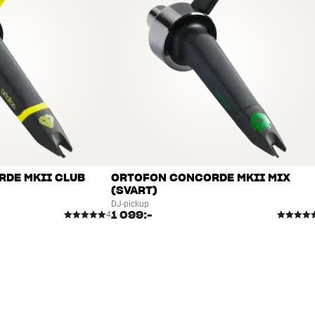
DE MKII CLUB
ORTOFON CONCORDE MKII MIX
(SVART)
DJ-pickup
1 099:-
4