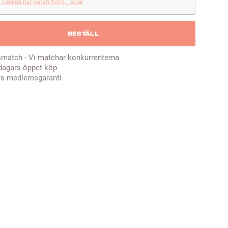
 besked när varan finns i lager
BESTÄLL
smatch - Vi matchar konkurrenterna
dagars öppet köp
rs medlemsgaranti