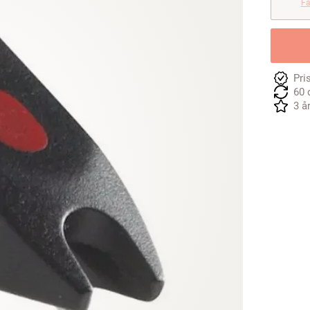
Få
Pri
60 
3 å