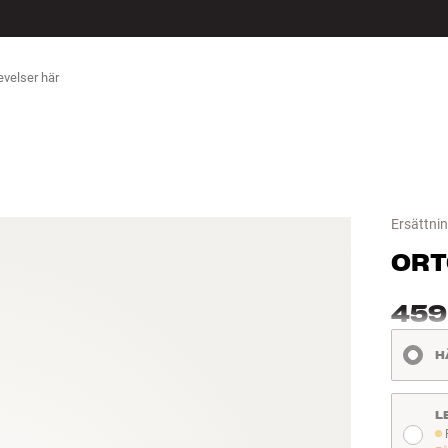
ÖR
Ersättni
ORT
459
H
L
Fö