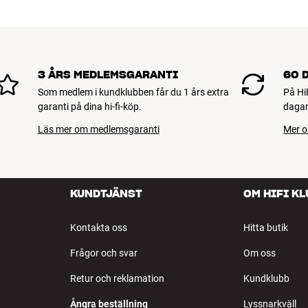
3 ÅRS MEDLEMSGARANTI
60 
Som medlem i kundklubben får du 1 års extra
På Hi
garanti på dina hi-fi-köp.
dagar
Läs mer om medlemsgaranti
Mer o
KUNDTJÄNST
OM HIFI K
Kontakta oss
Hitta butik
Frågor och svar
Om oss
Retur och reklamation
Kundklubb
Ångra beställning
Lyssnarkväll