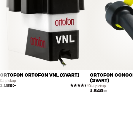
ORTOFON ORTOFON VNL (SVART)
ORTOFON CONCOR
(SVART)
DJ-pickup
1 199:-
2
DJ-pickup
1 849:-