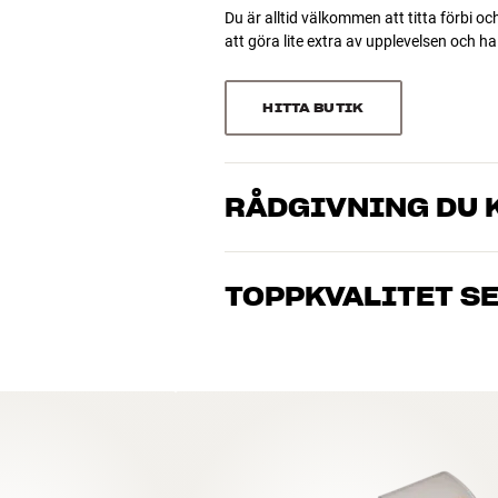
Du är alltid välkommen att titta förbi oc
att göra lite extra av upplevelsen och 
HITTA BUTIK
RÅDGIVNING DU K
Våra medarbetare är riktiga entusiaster 
musik och hemmabio. Berätta vad du drö
TOPPKVALITET S
just dig och din budget
Alla HiFi Klubbens produkter för musik
hålla i många år. Bra för både plånboke
BOKA EN EXPERT