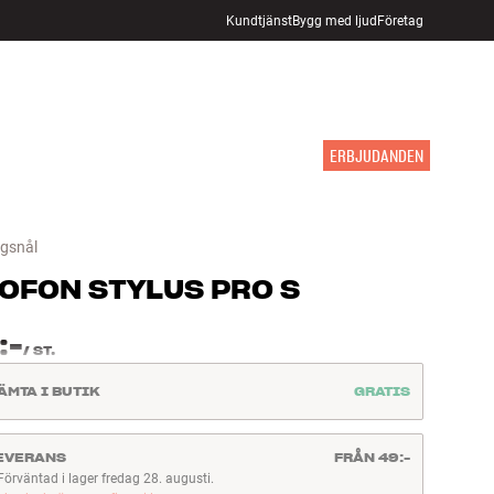
Kundtjänst
Bygg med ljud
Företag
HITTA BUTIK
LOGGA IN
KUNDVAGN
INSPIRATION
MÄRKEN
NYHETER
ERBJUDANDEN
ngsnål
OFON
STYLUS PRO S
:-
/
ST.
ÄMTA I BUTIK
GRATIS
EVERANS
FRÅN 49:-
Förväntad i lager fredag 28. augusti.
rväntad i lager fredag 28. augusti.