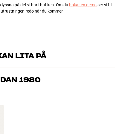
h lyssna på det vi har i butiken. Om du
bokar en demo
ser vi till
ha utrustningen redo när du kommer
AN LITA PÅ
som kan produkterna och brinner för riktigt bra ljud – både till
mmer om, så hjälper vi dig att hitta den lösning som passar
EDAN 1980
, hemmabio och TV är noggrant utvalda och byggda för att
n och miljön.