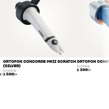
ORTOFON CONCORDE MKII SCRATCH
ORTOFON CONCO
(SILVER)
DJ-pickup
1 399:-
DJ-pickup
1 599:-
2