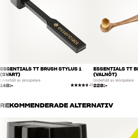
ESSENTIALS TT BRUSH STYLUS 1
ESSENTIALS TT B
(SVART)
(VALNÖT)
Underhåll av skivspelare
Underhåll av skivspelare
148:-
228:-
48
REKOMMENDERADE ALTERNATIV