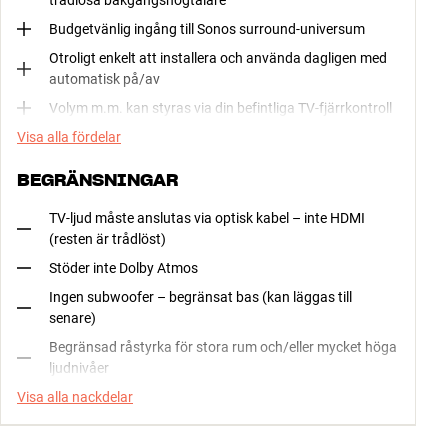
Budgetvänlig ingång till Sonos surround-universum
Otroligt enkelt att installera och använda dagligen med
automatisk på/av
Volym m.m. kan styras via din befintliga TV-fjärrkontroll
Visa alla fördelar
BEGRÄNSNINGAR
TV-ljud måste anslutas via optisk kabel – inte HDMI
(resten är trådlöst)
Stöder inte Dolby Atmos
Ingen subwoofer – begränsat bas (kan läggas till
senare)
Begränsad råstyrka för stora rum och/eller mycket höga
ljudnivåer
Visa alla nackdelar