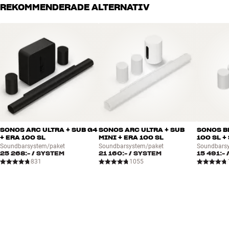
REKOMMENDERADE ALTERNATIV
SONOS ARC ULTRA + SUB G4
SONOS ARC ULTRA + SUB
SONOS BE
+ ERA 100 SL
MINI + ERA 100 SL
100 SL +
Soundbarsystem/paket
Soundbarsystem/paket
Soundbars
25 268:-
/ SYSTEM
21 160:-
/ SYSTEM
15 491:-
831
1055