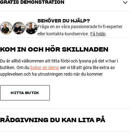
systemet.
GRATIS DEMONSTRATION
4.6
SUPERENKELT ATT INSTALLERA OCH ANVÄNDA DAGLIGEN
BEHÖVER DU HJÄLP?
Installationen går som en lek via Sonos-appen, och när allt väl är på
273 recensioner
Fråga en av våra passionerade hi-fi-experter
plats kommer du bara att märka ditt högtalarsystem för att ljudet
eller kontakta kundservice.
Få hjälp
är så mycket bättre än tidigare. Allt slås nämligen automatiskt på
och av tillsammans med din TV, och du kan styra volymen med din
5
201
KOM IN OCH HÖR SKILLNADEN
originala TV-fjärrkontroll. Alla högtalare integreras självklart också
4
47
perfekt med Sonos multirum-systemet, så att du kan fylla alla rum i
Du är alltid välkommen att titta förbi och lyssna på det vi har i
ditt hem med trådlös musik.
3
11
butiken. Om du
bokar en demo
ser vi till att göra lite extra av
2
8
upplevelsen och ha utrustningen redo när du kommer
Läs mer om de enskilda produkterna på våra produktsidor, eller
1
6
titta in på din närmaste HiFi Klubben-butik. Vi är alltid redo att
hjälpa dig.
HITTA BUTIK
Sortera efter
RÅDGIVNING DU KAN LITA PÅ
Våra medarbetare är riktiga entusiaster som kan produkterna och
brinner för riktigt bra ljud – både till musik och hemmabio. Berätta