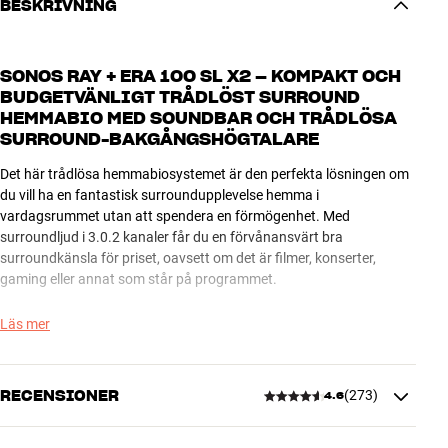
BESKRIVNING
SONOS RAY + ERA 100 SL X2 – KOMPAKT OCH
BUDGETVÄNLIGT TRÅDLÖST SURROUND
HEMMABIO MED SOUNDBAR OCH TRÅDLÖSA
SURROUND-BAKGÅNGSHÖGTALARE
Det här trådlösa hemmabiosystemet är den perfekta lösningen om
du vill ha en fantastisk surroundupplevelse hemma i
vardagsrummet utan att spendera en förmögenhet. Med
surroundljud i 3.0.2 kanaler får du en förvånansvärt bra
surroundkänsla för priset, oavsett om det är filmer, konserter,
gaming eller annat som står på programmet.
Sonos Ray är Sonos' mest kompakta soundbar och passar perfekt
Läs mer
till mindre vardagsrum och TV-apparater. När du, som här, lägger
till två trådlösa Sonos Era 100 SL som surround-
bakgångshögtalare, får du ett komplett surroundsystem utan
RECENSIONER
(
273
)
4.6
kablar tvärs över vardagsrummet. Vill du vid ett senare tillfälle
utöka med en Sub Mini subwoofer är det enkelt att lägga till i