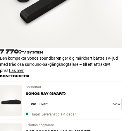
Tillbehör
INSPIRATION
MÄRKEN
NYHETER
7 770:-
/
SYSTEM
Den kompakta Sonos soundbaren ger dig märkbart bättre TV-ljud
ERBJUDANDEN
med trådlösa surround-bakgångshögtalare – till ett attraktivt
pris!
Läs mer
KONFIGURERA
Hitta Butik
Kundtjänst
Soundbar
Logga in
SONOS RAY (SVART)
Kundtjänst
Bygg med ljud
Variant
Företag
I lager. Leveranstid 1-4 dagar
Trådlös högtalare