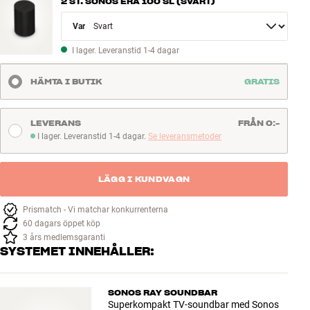
2 ST. SONOS ERA 100 SL (SVART)
Variant
I lager. Leveranstid 1-4 dagar
HÄMTA I BUTIK
GRATIS
LEVERANS
FRÅN 0:-
I lager. Leveranstid 1-4 dagar.
Se leveransmetoder
I lager. Leveranstid 1-4 dagar
LÄGG I KUNDVAGN
Prismatch - Vi matchar konkurrenterna
60 dagars öppet köp
3 års medlemsgaranti
SYSTEMET INNEHÅLLER:
SONOS RAY SOUNDBAR
Superkompakt TV-soundbar med Sonos