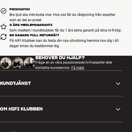
PRISMATCH
Bra ljud ska inte kosta mer. Hos oss får du rådgivning från experter
som en del av priset.
3 ÅRS MEDLEMSGARANTI
Som medlem i kundklubben får du 1 års extra garanti på dina hi-fi-köp.
60 DAGARS FULL RETURRÄTT
På HiFi Klubben kan du testa din nya utrustning hemma hos dig i 60
dagar innan du bestämmer dig.
BEHÖVER DU HJÄLP?
Fråga en av våra passionerade hi-fi-experter eller
kontakta kundservice.
Få hjälp
KUNDTJÄNST
Kontakta oss
OM HIFI KLUBBEN
Frågor och svar
Retur och reklamation
Hitta butik