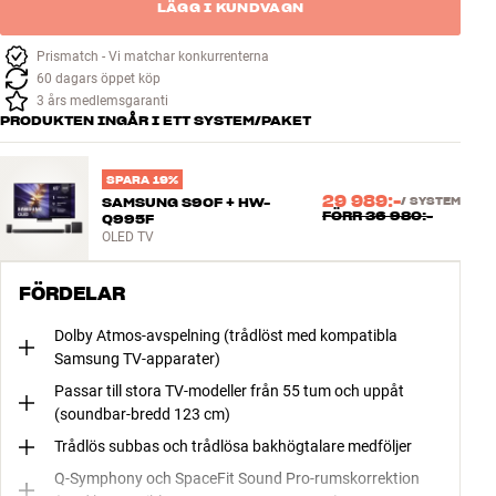
LÄGG I KUNDVAGN
Prismatch - Vi matchar konkurrenterna
60 dagars öppet köp
3 års medlemsgaranti
PRODUKTEN INGÅR I ETT SYSTEM/PAKET
SPARA 19%
29 989:-
SAMSUNG S90F + HW-
/
SYSTEM
FÖRR
36 980:-
Q995F
OLED TV
FÖRDELAR
Dolby Atmos-avspelning (trådlöst med kompatibla
Samsung TV-apparater)
Passar till stora TV-modeller från 55 tum och uppåt
(soundbar-bredd 123 cm)
Trådlös subbas och trådlösa bakhögtalare medföljer
Q-Symphony och SpaceFit Sound Pro-rumskorrektion