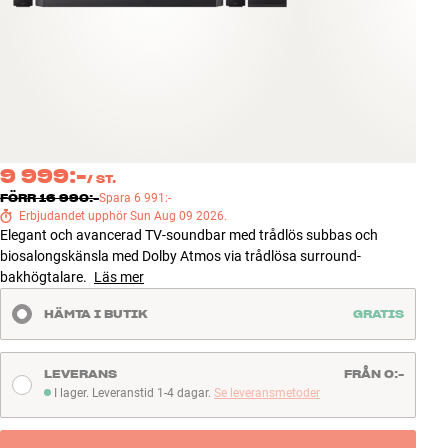
Tillbehör
INSPIRATION
MÄRKEN
NYHETER
9 999:-
/
ST.
FÖRR
16 990:-
Spara
6 991:-
Erbjudandet upphör Sun Aug 09 2026.
ERBJUDANDEN
Elegant och avancerad TV-soundbar med trådlös subbas och
biosalongskänsla med Dolby Atmos via trådlösa surround-
Hitta Butik
bakhögtalare.
Läs mer
Kundtjänst
Logga in
HÄMTA I BUTIK
GRATIS
Kundtjänst
Bygg med ljud
LEVERANS
FRÅN 0:-
Företag
I lager. Leveranstid 1-4 dagar.
Se leveransmetoder
I lager. Leveranstid 1-4 dagar