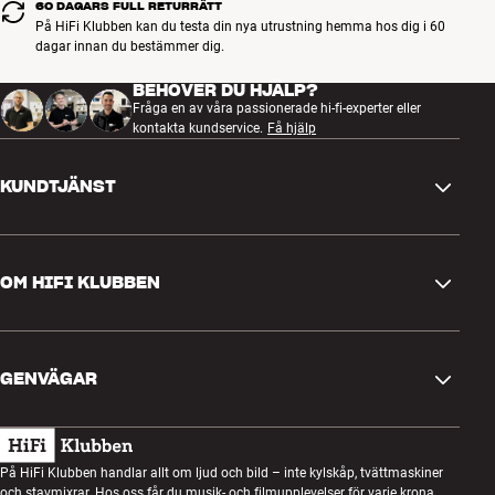
60 DAGARS FULL RETURRÄTT
På HiFi Klubben kan du testa din nya utrustning hemma hos dig i 60
dagar innan du bestämmer dig.
BEHÖVER DU HJÄLP?
Fråga en av våra passionerade hi-fi-experter eller
kontakta kundservice.
Få hjälp
KUNDTJÄNST
Kontakta oss
OM HIFI KLUBBEN
Frågor och svar
Retur och reklamation
Hitta butik
Ångra beställning
GENVÄGAR
Om oss
Leverans
Kundklubb
Presentkort
Köpvillkor
Lyssnarkväll
På HiFi Klubben handlar allt om ljud och bild – inte kylskåp, tvättmaskiner
Bygg med ljud
och stavmixrar. Hos oss får du musik- och filmupplevelser för varje krona.