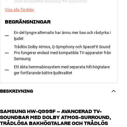
(med kompatibla Samsung TV-apparater)
Visa alla fördelar
BEGRÄNSNINGAR
En del tyngre alternativ har ännu mer bas och råstyrka i
ljudet
Trådlös Dolby Atmos, Q-Symphony och SpaceFit Sound
Pro fungerar endast med kompatibla TV-apparater från
Samsung
Ett äkta hemmabiosystem med separata hifi-högtalare
ger fortfarande bättre ljudkvalitet
BESKRIVNING
SAMSUNG HW-Q995F – AVANCERAD TV-
SOUNDBAR MED DOLBY ATMOS-SURROUND,
TRÅDLÖSA BAKHÖGTALARE OCH TRÅDLÖS