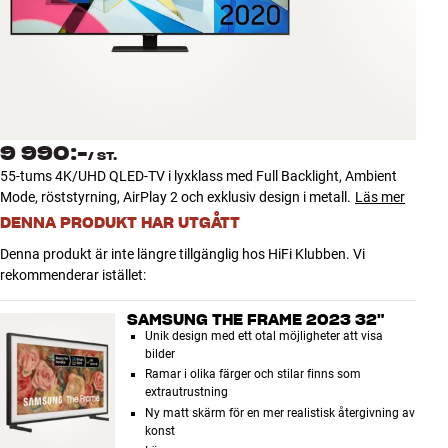
Tillbehör
INSPIRATION
MÄRKEN
9 990:-
/
ST.
NYHETER
55-tums 4K/UHD QLED-TV i lyxklass med Full Backlight, Ambient
Mode, röststyrning, AirPlay 2 och exklusiv design i metall.
Läs mer
ERBJUDANDEN
DENNA PRODUKT HAR UTGÅTT
Denna produkt är inte längre tillgänglig hos HiFi Klubben. Vi
Hitta Butik
rekommenderar istället:
Kundtjänst
Logga in
SAMSUNG THE FRAME 2023 32"
Kundtjänst
Unik design med ett otal möjligheter att visa
Bygg med ljud
bilder
Ramar i olika färger och stilar finns som
Företag
extrautrustning
Ny matt skärm för en mer realistisk återgivning av
konst