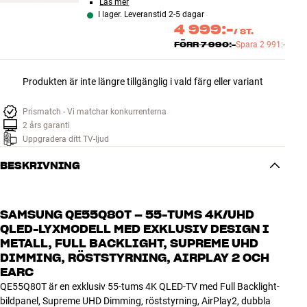
Läs mer
I lager. Leveranstid 2-5 dagar
4 999:-
/
ST.
FÖRR
7 990:-
Spara
2 991:-
Produkten är inte längre tillgänglig i vald färg eller variant
Prismatch - Vi matchar konkurrenterna
2 års garanti
Uppgradera ditt TV-ljud
BESKRIVNING
SAMSUNG QE55Q80T – 55-TUMS 4K/UHD
QLED-LYXMODELL MED EXKLUSIV DESIGN I
METALL, FULL BACKLIGHT, SUPREME UHD
DIMMING, RÖSTSTYRNING, AIRPLAY 2 OCH
EARC
QE55Q80T är en exklusiv 55-tums 4K QLED-TV med Full Backlight-
bildpanel, Supreme UHD Dimming, röststyrning, AirPlay2, dubbla