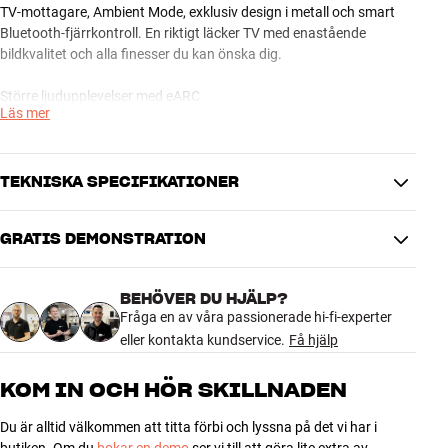
TV-mottagare, Ambient Mode, exklusiv design i metall och smart
Bluetooth-fjärrkontroll. En riktigt läcker TV med enastående
bildkvalitet och alla finesser du kan önska dig.
Större ljudupplevelser med eARC
Läs mer
Bland årets nyheter i QE55Q80T hittar du eARC, så du via den
anslutna HDMI-kabeln kan överföra okomprimerat surroundljud –
inkl. Dolby Atmos – till din anläggning eller en matchande
soundbar. Du får också möjlighet att röststyra TV:n via inbyggd
TEKNISKA SPECIFIKATIONER
mikrofon i både skärm och fjärrkontroll (Google-assistenten /
Amazon Alexa).
GRATIS DEMONSTRATION
BILD
QE55Q80T finns med svart metallfinish (Carbon Silver). Bluetooth-
Game mode
Ja
baserad Smart Control medföljer. Traditionell IR-fjärrstyrning med
BEHÖVER DU HJÄLP?
Full / edge backlight
Full Backlight
tryckknappar – till exempel som komplement – kan köpas till
Fråga en av våra passionerade hi-fi-experter
separat (TM1240A).
eller kontakta kundservice.
Få hjälp
SMART TV
Obs! Till följd av den ultratunna designen är de inbyggda
USB Recording
Ja
KOM IN OCH HÖR SKILLNADEN
stereohögtalarna mycket små, men de kan ändå klara av vanliga
TV-program som nyheter och annat. HiFi Klubben rekommenderar
Du är alltid välkommen att titta förbi och lyssna på det vi har i
ANSLUTNINGAR
dock att du kopplar in en soundbar, ett par aktiva högtalare eller en