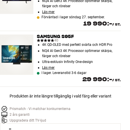
NQ4 AI Gen3 4K Processor optimerar skärpa,
färger och rörelser
Läs mer
Förväntad i lager söndag 27. september.
19 990:-
/
ST.
SAMSUNG S95F
40
4K QD-OLED med perfekt svärta och HDR Pro
NQ4 AI Gen3 4K Processor optimerar skärpa,
färger och rörelser
Ultra-exklusiv Infinity One-design
Läs mer
I lager. Leveranstid 3-6 dagar
29 990:-
/
ST.
Produkten är inte längre tillgänglig i vald färg eller variant
Prismatch - Vi matchar konkurrenterna
2 års garanti
Uppgradera ditt TV-ljud