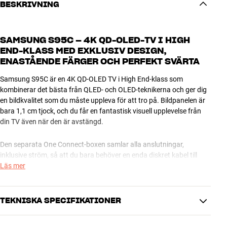
BESKRIVNING
SAMSUNG S95C – 4K QD-OLED-TV I HIGH
END-KLASS MED EXKLUSIV DESIGN,
ENASTÅENDE FÄRGER OCH PERFEKT SVÄRTA
Samsung S95C är en 4K QD-OLED TV i High End-klass som
kombinerar det bästa från QLED- och OLED-teknikerna och ger dig
en bildkvalitet som du måste uppleva för att tro på. Bildpanelen är
bara 1,1 cm tjock, och du får en fantastisk visuell upplevelse från
din TV även när den är avstängd.
Den separata One Connect-boxen samlar alla anslutningar,
inklusive ström, så att du bara behöver en enda diskret kabel till
skärmen. Via det geniala Slim Fit-väggfästet (extra tillbehör) kan du
Läs mer
montera TV:n helt platt ända in mot väggen som en tavla. Den
detaljen i designen hjälper till att göra den här fantastiska TV:n till
kronan på verket när du inreder ditt hem.
TEKNISKA SPECIFIKATIONER
Via eARC kan du överföra okomprimerat surroundljud, inklusive