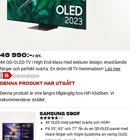
Tillbehör
INSPIRATION
MÄRKEN
NYHETER
49 990:-
/
ST.
4K QD-OLED-TV i High End-klass med exklusiv design, enastående
ERBJUDANDEN
färger och perfekt svärta. En dröm till TV-hemmabion!
Läs mer
Energimärkning
DENNA PRODUKT HAR UTGÅTT
Hitta Butik
Kundtjänst
Denna produkt är inte längre tillgänglig hos HiFi Klubben. Vi
Logga in
rekommenderar istället:
Kundtjänst
Bygg med ljud
SAMSUNG S90F
Företag
34
4K OLED med perfekt svärta och HDR+
På 55", 65" och 77" får du en QD-OLED-panel med
rikare färger och högre ljusstyrka än vanlig OLED.