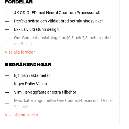
FÖRDELAR
4K QD-OLED med Neural Quantum Processor 4K
Perfekt svärta och väldigt bred betraktningsvinkel
Exklusiv ultratunn design
One Connect-anslutningsbox (0,3 och 2,5 meters kabel
medföljer)
Visa alla fördelar
BEGRÄNSNINGAR
Ej finish i äkta metall
Ingen Dolby Vision
Slim Fit-väggfäste är extra tillbehör
Max. kabellängd mellan One Connect-boxen och TV:n är
2,5 meter
Visa alla nackdelar