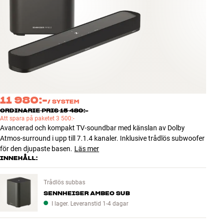
Tillbehör
INSPIRATION
MÄRKEN
NYHETER
11 980:-
/
SYSTEM
ERBJUDANDEN
ORDINARIE PRIS 15 480:-
Att spara på paketet 3 500:-
Avancerad och kompakt TV-soundbar med känslan av Dolby
Hitta Butik
Atmos-surround i upp till 7.1.4 kanaler. Inklusive trådlös subwoofer
Kundtjänst
för den djupaste basen.
Läs mer
Logga in
INNEHÅLL:
Kundtjänst
Bygg med ljud
Trådlös subbas
Företag
SENNHEISER AMBEO SUB
I lager. Leveranstid 1-4 dagar