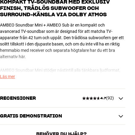
KOMPAKT TV-SOUNDBAR MED EXKLUSIV
FINISH, TRÅDLÖS SUBWOOFER OCH
SURROUND-KÄNSLA VIA DOLBY ATMOS
AMBEO Soundbar Mini + AMBEO Sub är en kompakt och
avancerad TV-soundbar som är designad för att matcha TV-
apparater från 42 tum och uppåt. Den trådlösa subwoofern ger ett
solitt tillskott i den djupaste basen, och om du inte vill ha en riktig
hemmabio med receiver och separata högtalare har du ett bra
alternativ här.
AMBEO Soundbar Mini stödjer nästintill alla tänkbara ljudformat,
inklusive Dolby Atmos och DTS:X som också ger dig en höjdkänsla i
Läs mer
ljudbilden. Via Sennheisers Smart Control-app kan du anpassa
ljudet och rumskänslan efter din egen smak och med HDMI-
anslutning reglerar du ljudstyrkan från din TV:s fjärrkontroll, så den
RECENSIONER
(
92
)
4.7
dagliga användningen flyter på precis som vanligt. Allt sköts helt
automatiskt, inklusive på/av.
GRATIS DEMONSTRATION
4.7
Läs mer om varje produkt på våra produktsidor eller kom förbi
närmaste HiFi Klubben-butik. Vi står alltid redo att hjälpa dig.
BEHÖVER DU HJÄLP?