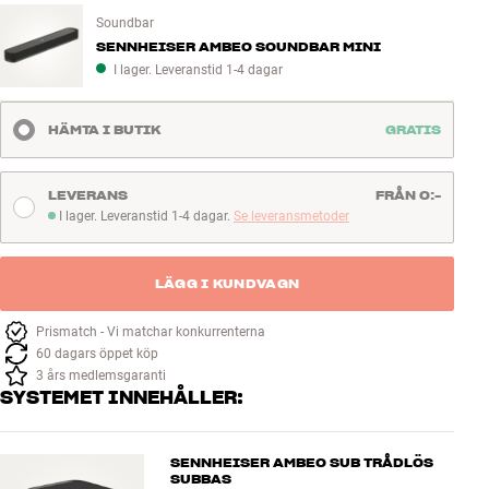
Soundbar
SENNHEISER AMBEO SOUNDBAR MINI
I lager. Leveranstid 1-4 dagar
HÄMTA I BUTIK
GRATIS
LEVERANS
FRÅN 0:-
I lager. Leveranstid 1-4 dagar.
Se leveransmetoder
I lager. Leveranstid 1-4 dagar
LÄGG I KUNDVAGN
Prismatch - Vi matchar konkurrenterna
60 dagars öppet köp
3 års medlemsgaranti
SYSTEMET INNEHÅLLER:
SENNHEISER AMBEO SUB TRÅDLÖS
SUBBAS