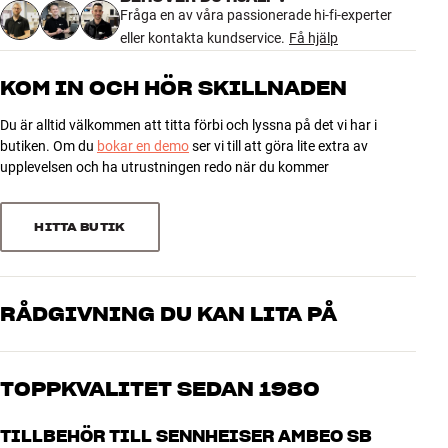
92 recensioner
Fråga en av våra passionerade hi-fi-experter
eller kontakta kundservice.
Få hjälp
5
73
KOM IN OCH HÖR SKILLNADEN
4
11
Du är alltid välkommen att titta förbi och lyssna på det vi har i
3
6
butiken. Om du
bokar en demo
ser vi till att göra lite extra av
2
0
upplevelsen och ha utrustningen redo när du kommer
1
2
HITTA BUTIK
Sortera efter
RÅDGIVNING DU KAN LITA PÅ
Våra medarbetare är riktiga entusiaster som kan produkterna och
brinner för riktigt bra ljud – både till musik och hemmabio. Berätta
TOPPKVALITET SEDAN 1980
vad du drömmer om, så hjälper vi dig att hitta den lösning som
passar just dig och din budget
Alla HiFi Klubbens produkter för musik, hemmabio och TV är
TILLBEHÖR TILL SENNHEISER AMBEO SB
noggrant utvalda och byggda för att hålla i många år. Bra för både