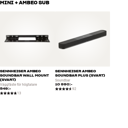
MINI + AMBEO SUB
plånboken och miljön.
BOKA EN EXPERT
SENNHEISER AMBEO
SENNHEISER AMBEO
SOUNDBAR WALL MOUNT
SOUNDBAR PLUS (SVART)
(SVART)
Soundbar
10 990:-
Väggfäste för högtalare
549:-
92
13