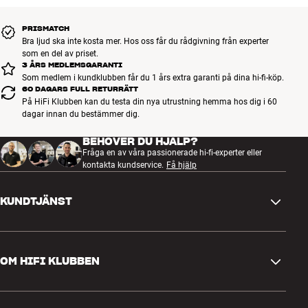
PRISMATCH
Bra ljud ska inte kosta mer. Hos oss får du rådgivning från experter
som en del av priset.
3 ÅRS MEDLEMSGARANTI
Som medlem i kundklubben får du 1 års extra garanti på dina hi-fi-köp.
60 DAGARS FULL RETURRÄTT
På HiFi Klubben kan du testa din nya utrustning hemma hos dig i 60
dagar innan du bestämmer dig.
BEHÖVER DU HJÄLP?
Fråga en av våra passionerade hi-fi-experter eller
kontakta kundservice.
Få hjälp
KUNDTJÄNST
Kontakta oss
OM HIFI KLUBBEN
Frågor och svar
Retur och reklamation
Hitta butik