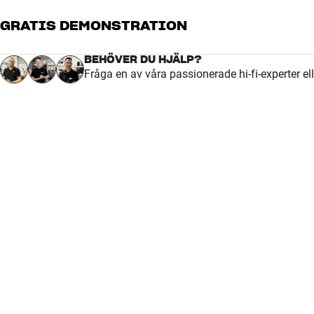
GRATIS DEMONSTRATION
5
4
BEHÖVER DU HJÄLP?
Fråga en av våra passionerade hi-fi-experter el
3
2
1