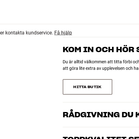
36
4.8
5
ler kontakta kundservice.
Få hjälp
1
43 recensioner
1
KOM IN OCH HÖR
0
Du är alltid välkommen att titta förbi oc
att göra lite extra av upplevelsen och 
Sortera efter
HITTA BUTIK
RÅDGIVNING DU K
Våra medarbetare är riktiga entusiaster 
musik och hemmabio. Berätta vad du drö