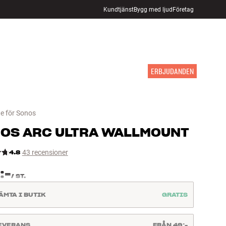
Kundtjänst
Bygg med ljud
Företag
HITTA BUTIK
LOGGA IN
KUNDVAGN
INSPIRATION
MÄRKEN
NYHETER
ERBJUDANDEN
e för Sonos
NOS
ARC ULTRA WALLMOUNT
4.8
43 recensioner
:-
/
ST.
ÄMTA I BUTIK
GRATIS
EVERANS
FRÅN 49:-