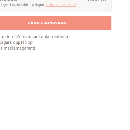
I lager. Leveranstid 1-4 dagar.
Se leveransmetoder
lager. Leveranstid 1-4 dagar
LÄGG I KUNDVAGN
smatch - Vi matchar konkurrenterna
dagars öppet köp
rs medlemsgaranti