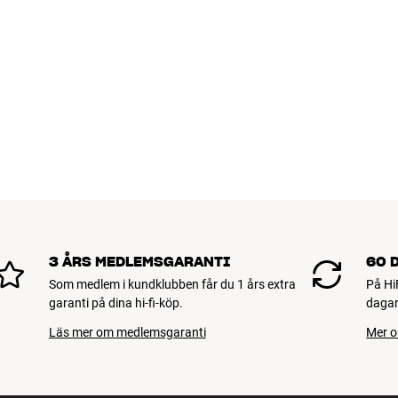
3 ÅRS MEDLEMSGARANTI
60 
Som medlem i kundklubben får du 1 års extra
På Hi
garanti på dina hi-fi-köp.
dagar
Läs mer om medlemsgaranti
Mer o