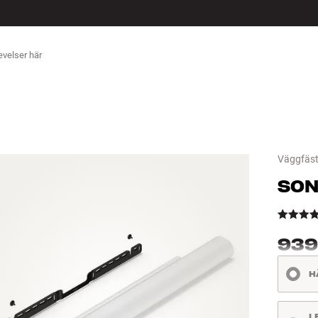
ÖR
Väggfäst
SO
939
H
L