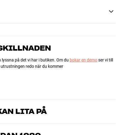
 SKILLNADEN
h lyssna på det vi har i butiken. Om du
bokar en demo
ser vi till
ha utrustningen redo när du kommer
AN LITA PÅ
som kan produkterna och brinner för riktigt bra ljud – både till
mmer om, så hjälper vi dig att hitta den lösning som passar