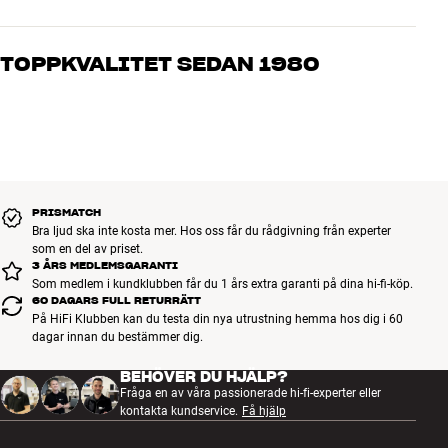
Våra medarbetare är riktiga entusiaster som kan produkterna och
brinner för riktigt bra ljud – både till musik och hemmabio. Berätta
TOPPKVALITET SEDAN 1980
vad du drömmer om, så hjälper vi dig att hitta den lösning som
passar just dig och din budget
Alla HiFi Klubbens produkter för musik, hemmabio och TV är
noggrant utvalda och byggda för att hålla i många år. Bra för både
plånboken och miljön.
BOKA EN EXPERT
PRISMATCH
Bra ljud ska inte kosta mer. Hos oss får du rådgivning från experter
som en del av priset.
3 ÅRS MEDLEMSGARANTI
Som medlem i kundklubben får du 1 års extra garanti på dina hi-fi-köp.
60 DAGARS FULL RETURRÄTT
På HiFi Klubben kan du testa din nya utrustning hemma hos dig i 60
dagar innan du bestämmer dig.
BEHÖVER DU HJÄLP?
Fråga en av våra passionerade hi-fi-experter eller
kontakta kundservice.
Få hjälp