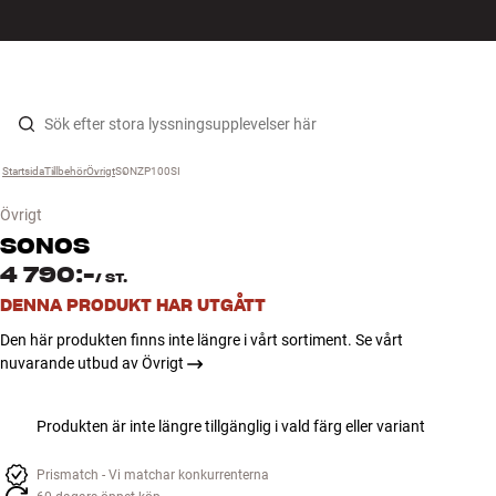
HiFi
MENY
HITTA BUTIK
LOGGA IN
KUNDVAGN
Högtalare
Hopp til innhold
Startsida
Tillbehör
›
Övrigt
›
SONZP100SI
›
Skivspelare
Övrigt
Hörlurar
SONOS
4 790:-
/
ST.
Surround
DENNA PRODUKT HAR UTGÅTT
Den här produkten finns inte längre i vårt sortiment. Se vårt
TV
nuvarande utbud av Övrigt
System
Produkten är inte längre tillgänglig i vald färg eller variant
Kablar
Prismatch - Vi matchar konkurrenterna