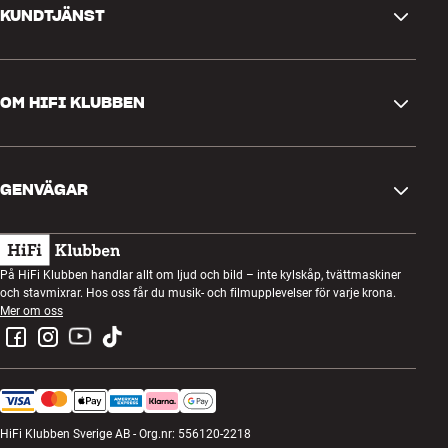
KUNDTJÄNST
Kontakta oss
OM HIFI KLUBBEN
Frågor och svar
Retur och reklamation
Hitta butik
Ångra beställning
GENVÄGAR
Om oss
Leverans
Kundklubb
Presentkort
Köpvillkor
Lyssnarkväll
På HiFi Klubben handlar allt om ljud och bild – inte kylskåp, tvättmaskiner
Bygg med ljud
och stavmixrar. Hos oss får du musik- och filmupplevelser för varje krona.
Integritetspolicy
Tävlingar
Mer om oss
Montering och installation
Jobb i HiFi Klubben
Hyr en SOUNDBOKS
Retur av elavfall
HiFi Klubben Sverige AB - Org.nr: 556120-2218
Produktrecensioner