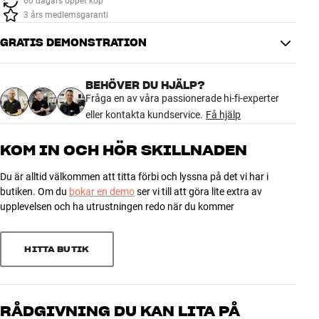
60 dagars öppet köp
Tillbehör
3 års medlemsgaranti
GRATIS DEMONSTRATION
INSPIRATION
MÄRKEN
BEHÖVER DU HJÄLP?
Fråga en av våra passionerade hi-fi-experter
eller kontakta kundservice.
Få hjälp
NYHETER
KOM IN OCH HÖR SKILLNADEN
ERBJUDANDEN
Du är alltid välkommen att titta förbi och lyssna på det vi har i
butiken. Om du
bokar en demo
ser vi till att göra lite extra av
Hitta Butik
upplevelsen och ha utrustningen redo när du kommer
Kundtjänst
Logga in
Kundtjänst
HITTA BUTIK
Bygg med ljud
Företag
RÅDGIVNING DU KAN LITA PÅ