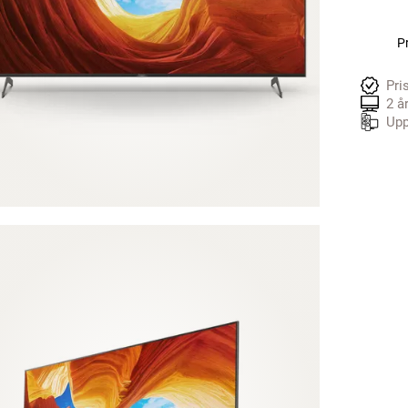
Pr
Pri
2 å
Upp