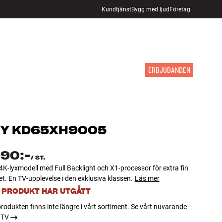
Kundtjänst
Bygg med ljud
Företag
HITTA BUTIK
LOGGA IN
KUNDVAGN
INSPIRATION
MÄRKEN
NYHETER
ERBJUDANDEN
Y
KD65XH9005
990:-
/
ST.
K-lyxmodell med Full Backlight och X1-processor för extra fin
tet. En TV-upplevelse i den exklusiva klassen.
Läs mer
 PRODUKT HAR UTGÅTT
rodukten finns inte längre i vårt sortiment. Se vårt nuvarande
 TV