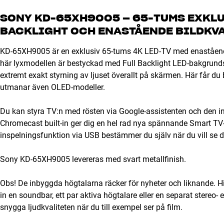
SONY KD-65XH9005 – 65-TUMS EXKLUS
BACKLIGHT OCH ENASTÅENDE BILDKV
KD-65XH9005 är en exklusiv 65-tums 4K LED-TV med enastående
här lyxmodellen är bestyckad med Full Backlight LED-bakgrunds
extremt exakt styrning av ljuset överallt på skärmen. Här får d
utmanar även OLED-modeller.
Du kan styra TV:n med rösten via Google-assistenten och den in
Chromecast built-in ger dig en hel rad nya spännande Smart T
inspelningsfunktion via USB bestämmer du själv när du vill se 
Sony KD-65XH9005 levereras med svart metallfinish.
Obs! De inbyggda högtalarna räcker för nyheter och liknande. 
in en soundbar, ett par aktiva högtalare eller en separat stereo-
snygga ljudkvaliteten när du till exempel ser på film.