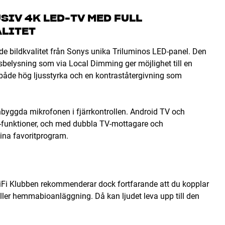
IV 4K LED-TV MED FULL
ALITET
 bildkvalitet från Sonys unika Triluminos LED-panel. Den
belysning som via Local Dimming ger möjlighet till en
u både hög ljusstyrka och en kontraståtergivning som
byggda mikrofonen i fjärrkontrollen. Android TV och
V-funktioner, och med dubbla TV-mottagare och
dina favoritprogram.
HiFi Klubben rekommenderar dock fortfarande att du kopplar
 eller hemmabioanläggning. Då kan ljudet leva upp till den