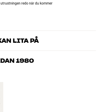
ha utrustningen redo när du kommer
AN LITA PÅ
som kan produkterna och brinner för riktigt bra ljud – både till
mmer om, så hjälper vi dig att hitta den lösning som passar
EDAN 1980
, hemmabio och TV är noggrant utvalda och byggda för att
n och miljön.