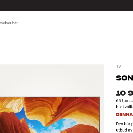
ÖR
TV
SON
10 
65-tums 4
bildkvali
DENNA
Den här p
utbud av