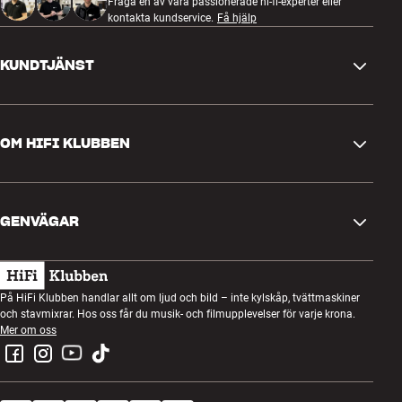
Game Mode
Fråga en av våra passionerade hi-fi-experter eller
inbyggd i TV:n. Så länge Chromecast stöds av din mobila enhet kan
kontakta kundservice.
Få hjälp
Netflix Calibrated
du använda funktionen. Det ger dig betydligt fler möjligheter än du
Optisk digital ljudutgång
får i andra Smart TV-plattformar. Du kan också spegla Google
Analog ljudingång
KUNDTJÄNST
Chrome-fönster trådlöst från Mac/PC på TV:n.
3 x USB-portar (2 på sidan, 1 under)
Inbyggda stereohögtalare (2 x Frame Tweeter, 2 x mellanregister
Med Chromecast fungerar din smartphone/surfplatta som
Kontakta oss
(25 x 120 mm) / 2 x bas (80 mm))
fjärrkontroll istället för som mediaspelare, precis som t.ex. Spotify
OM HIFI KLUBBEN
Timer med av/på-funktion
Connect. Själva uppspelningen av mediematerialet sker direkt från
Frågor och svar
TV:n via ditt nätverk. Det ger dig mycket bättre batteritid, och om du
Premium-fjärrkontroll med knappar belysta underifrån och
t.ex. har sett en halv film på Netflix på väg hem på tåget, kan du
röststyrning medföljer (RMF-TX611E)
Retur och reklamation
Hitta butik
pausa den och sedan fortsätta titta på TV:n så snart du kommer
Premium blade-bordsstativ medföljer (bredd 169,6 / 62,3 cm
Ångra beställning
innanför dörren där hemma.
GENVÄGAR
(narrow-inställning))
Om oss
Mått (inkl. bordsstativ): 169,6 x 98,6 x 35,6 cm (BxHxD)
Leverans
GAME MODE – GAMING PÅ STORSKÄRM
Vikt (inkl. bordsstativ): 49,9 kg
Kundklubb
Presentkort
Mått, kartong: 178,8 x 110,7 x 21,4 cm
Köpvillkor
Har du en spelkonsol eller PC kopplad direkt till TV:n via HDMI kan
Lyssnarkväll
På HiFi Klubben handlar allt om ljud och bild – inte kylskåp, tvättmaskiner
du optimera din spelupplevelse ytterligare genom att välja Game
Bygg med ljud
och stavmixrar. Hos oss får du musik- och filmupplevelser för varje krona.
Integritetspolicy
Mode i menyn. Då skickas bildsignalen förbi flera av TV:ns inbyggda
Tävlingar
Mer om oss
Montering och installation
processorer och du får en blixtsnabb respons precis som på en
datorskärm. Den här inställningen behöver du bara göra en gång
Jobb i HiFi Klubben
Hyr en SOUNDBOKS
för den aktuella ingången.