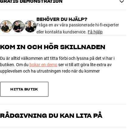
GRATIS DEMONSTRATION
Tillbehör
BEHÖVER DU HJÄLP?
INSPIRATION
Fråga en av våra passionerade hi-fi-experter
eller kontakta kundservice.
Få hjälp
MÄRKEN
KOM IN OCH HÖR SKILLNADEN
NYHETER
Du är alltid välkommen att titta förbi och lyssna på det vi har i
butiken. Om du
bokar en demo
ser vi till att göra lite extra av
ERBJUDANDEN
upplevelsen och ha utrustningen redo när du kommer
Hitta Butik
Kundtjänst
HITTA BUTIK
Logga in
Kundtjänst
Bygg med ljud
Företag
RÅDGIVNING DU KAN LITA PÅ
Våra medarbetare är riktiga entusiaster som kan produkterna och
brinner för riktigt bra ljud – både till musik och hemmabio. Berätta