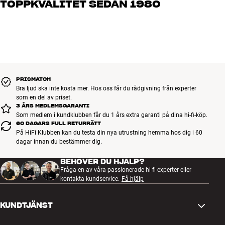
TOPPKVALITET SEDAN 1980
vad du drömmer om, så hjälper vi dig att hitta den lösning som
passar just dig och din budget
Alla HiFi Klubbens produkter för musik, hemmabio och TV är
noggrant utvalda och byggda för att hålla i många år. Bra för både
plånboken och miljön.
BOKA EN EXPERT
PRISMATCH
Bra ljud ska inte kosta mer. Hos oss får du rådgivning från experter
som en del av priset.
3 ÅRS MEDLEMSGARANTI
Som medlem i kundklubben får du 1 års extra garanti på dina hi-fi-köp.
60 DAGARS FULL RETURRÄTT
På HiFi Klubben kan du testa din nya utrustning hemma hos dig i 60
dagar innan du bestämmer dig.
BEHÖVER DU HJÄLP?
Fråga en av våra passionerade hi-fi-experter eller
kontakta kundservice.
Få hjälp
KUNDTJÄNST