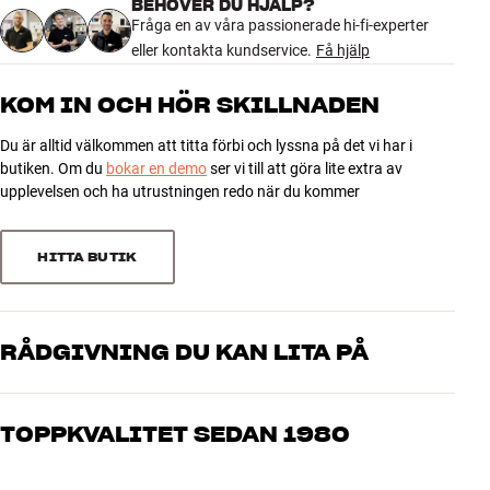
BEHÖVER DU HJÄLP?
1 recension
Fråga en av våra passionerade hi-fi-experter
eller kontakta kundservice.
Få hjälp
5
1
KOM IN OCH HÖR SKILLNADEN
4
0
Du är alltid välkommen att titta förbi och lyssna på det vi har i
3
0
butiken. Om du
bokar en demo
ser vi till att göra lite extra av
2
0
upplevelsen och ha utrustningen redo när du kommer
1
0
HITTA BUTIK
Sortera efter
RÅDGIVNING DU KAN LITA PÅ
Våra medarbetare är riktiga entusiaster som kan produkterna och
brinner för riktigt bra ljud – både till musik och hemmabio. Berätta
TOPPKVALITET SEDAN 1980
vad du drömmer om, så hjälper vi dig att hitta den lösning som
passar just dig och din budget
Alla HiFi Klubbens produkter för musik, hemmabio och TV är