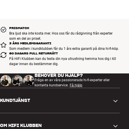
noggrant utvalda och byggda för att hålla i många år. Bra för både
plånboken och miljön.
BOKA EN EXPERT
PRISMATCH
Bra ljud ska inte kosta mer. Hos oss får du rådgivning från experter
som en del av priset.
3 ÅRS MEDLEMSGARANTI
Som medlem i kundklubben får du 1 års extra garanti på dina hi-fi-köp.
60 DAGARS FULL RETURRÄTT
På HiFi Klubben kan du testa din nya utrustning hemma hos dig i 60
dagar innan du bestämmer dig.
BEHÖVER DU HJÄLP?
Fråga en av våra passionerade hi-fi-experter eller
kontakta kundservice.
Få hjälp
KUNDTJÄNST
Kontakta oss
OM HIFI KLUBBEN
Frågor och svar