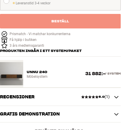
Leveranstid 3-4 veckor
Tillbehör
Leveranstid 3-4 veckor
INSPIRATION
BESTÄLL
Prismatch - Vi matchar konkurrenterna
MÄRKEN
Få hjälp i butiken
3 års medlemsgaranti
NYHETER
PRODUKTEN INGÅR I ETT SYSTEM/PAKET
ERBJUDANDEN
UNNU 240
31 882:-
/
SYSTEM
Möbelsystem
Hitta Butik
Kundtjänst
Logga in
RECENSIONER
(
1
)
Kundtjänst
5.0
Bygg med ljud
Företag
GRATIS DEMONSTRATION
5.0