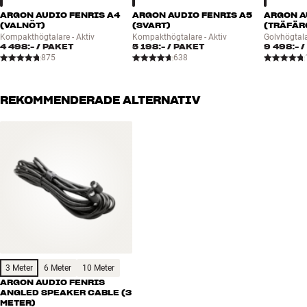
ARGON AUDIO FENRIS A4
ARGON AUDIO FENRIS A5
ARGON A
(VALNÖT)
(SVART)
(TRÄFÄR
Kompakthögtalare - Aktiv
Kompakthögtalare - Aktiv
Golvhögtala
4 498:-
/ PAKET
5 198:-
/ PAKET
9 498:-
/
875
638
REKOMMENDERADE ALTERNATIV
3 Meter
6 Meter
10 Meter
ARGON AUDIO FENRIS
ANGLED SPEAKER CABLE (3
METER)