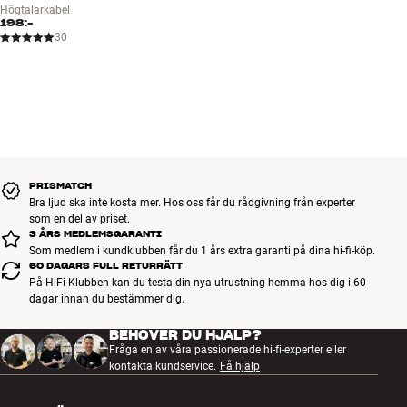
Högtalarkabel
198:-
30
PRISMATCH
Bra ljud ska inte kosta mer. Hos oss får du rådgivning från experter
som en del av priset.
3 ÅRS MEDLEMSGARANTI
Som medlem i kundklubben får du 1 års extra garanti på dina hi-fi-köp.
60 DAGARS FULL RETURRÄTT
På HiFi Klubben kan du testa din nya utrustning hemma hos dig i 60
dagar innan du bestämmer dig.
BEHÖVER DU HJÄLP?
Fråga en av våra passionerade hi-fi-experter eller
kontakta kundservice.
Få hjälp