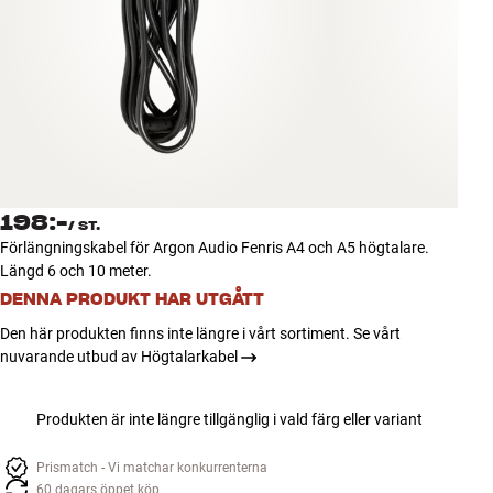
Tillbehör
INSPIRATION
MÄRKEN
NYHETER
198:-
/
ST.
ERBJUDANDEN
Förlängningskabel för Argon Audio Fenris A4 och A5 högtalare.
Längd 6 och 10 meter.
Hitta Butik
DENNA PRODUKT HAR UTGÅTT
Kundtjänst
Den här produkten finns inte längre i vårt sortiment. Se vårt
Logga in
nuvarande utbud av Högtalarkabel
Kundtjänst
Bygg med ljud
Företag
Produkten är inte längre tillgänglig i vald färg eller variant
Prismatch - Vi matchar konkurrenterna
60 dagars öppet köp