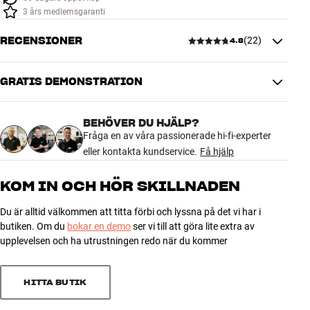
3 års medlemsgaranti
RECENSIONER
(
22
)
4.8
GRATIS DEMONSTRATION
4.8
BEHÖVER DU HJÄLP?
22 recensioner
Fråga en av våra passionerade hi-fi-experter
eller kontakta kundservice.
Få hjälp
5
18
KOM IN OCH HÖR SKILLNADEN
4
3
Du är alltid välkommen att titta förbi och lyssna på det vi har i
3
1
butiken. Om du
bokar en demo
ser vi till att göra lite extra av
2
0
upplevelsen och ha utrustningen redo när du kommer
1
0
HITTA BUTIK
Sortera efter