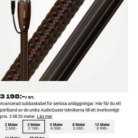
Tillbehör
INSPIRATION
MÄRKEN
NYHETER
ERBJUDANDEN
Hitta Butik
Kundtjänst
3 198:-
Logga in
/
ST.
Kundtjänst
Avancerad subbaskabel för seriösa anläggningar. Här får du ett
Bygg med ljud
pärlband av de unika AudioQuest-teknikerna till ett överkomligt
Företag
pris. 2 till 20 meter.
Läs mer
2 Meter
3 Meter
5 Meter
8 Meter
12 Meter
2 698:-
3 198:-
4 098:-
5 398:-
6 998:-