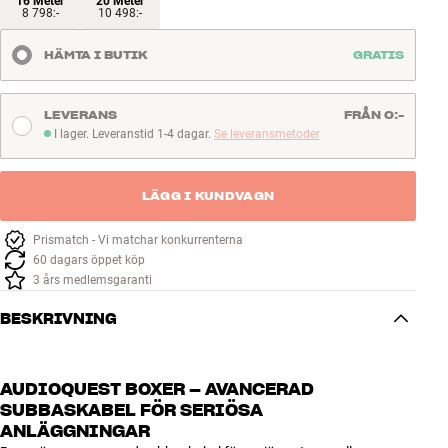
16 Meter
20 Meter
8 798:-
10 498:-
HÄMTA I BUTIK
GRATIS
LEVERANS
FRÅN 0:-
I lager. Leveranstid 1-4 dagar.
Se leveransmetoder
I lager. Leveranstid 1-4 dagar
LÄGG I KUNDVAGN
Prismatch - Vi matchar konkurrenterna
60 dagars öppet köp
3 års medlemsgaranti
BESKRIVNING
AUDIOQUEST BOXER – AVANCERAD
SUBBASKABEL FÖR SERIÖSA
ANLÄGGNINGAR