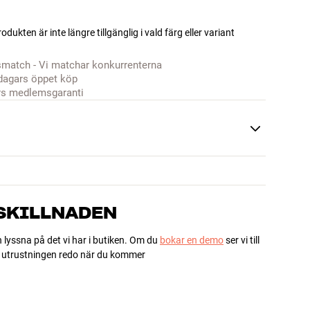
odukten är inte längre tillgänglig i vald färg eller variant
smatch - Vi matchar konkurrenterna
dagars öppet köp
rs medlemsgaranti
 SKILLNADEN
h lyssna på det vi har i butiken. Om du
bokar en demo
ser vi till
ha utrustningen redo när du kommer