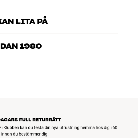
AN LITA PÅ
som kan produkterna och brinner för riktigt bra ljud – både till
mmer om, så hjälper vi dig att hitta den lösning som passar
EDAN 1980
, hemmabio och TV är noggrant utvalda och byggda för att
n och miljön.
DAGARS FULL RETURRÄTT
Fi Klubben kan du testa din nya utrustning hemma hos dig i 60
 innan du bestämmer dig.