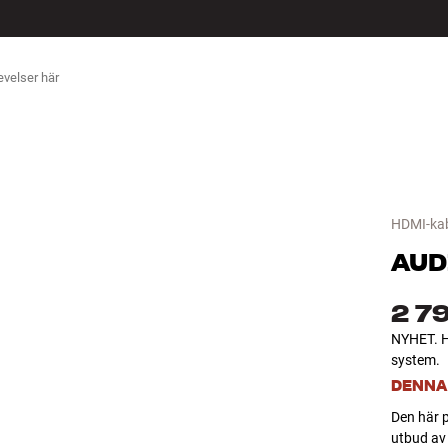
ÖR
HDMI-ka
AUD
2 7
NYHET. H
system.
DENNA
Den här p
utbud av