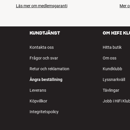
Läs mer om medlemsgaranti
Mer o
KUNDTJÄNST
OM HIFI K
Kontakta oss
Hitta butik
Frågor och svar
Om oss
Retur och reklamation
Kundklubb
Ångra beställning
Lyssnarkväll
Leverans
Tävlingar
Köpvillkor
Jobb i HiFi Klu
Integritetspolicy