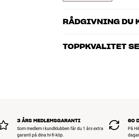
RÅDGIVNING DU K
Våra medarbetare är riktiga entusiaster 
musik och hemmabio. Berätta vad du drö
TOPPKVALITET S
just dig och din budget
Alla HiFi Klubbens produkter för musik
hålla i många år. Bra för både plånboke
BOKA EN EXPERT
3 ÅRS MEDLEMSGARANTI
60 
Som medlem i kundklubben får du 1 års extra
På Hi
garanti på dina hi-fi-köp.
dagar