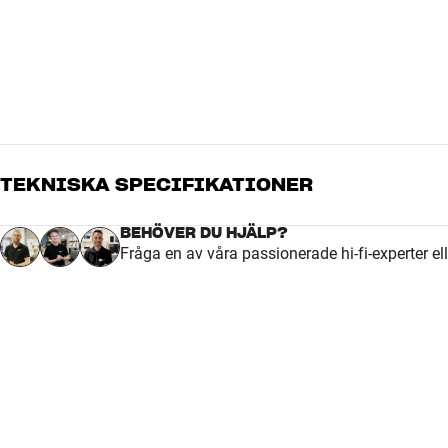
TEKNISKA SPECIFIKATIONER
BEHÖVER DU HJÄLP?
Fråga en av våra passionerade hi-fi-experter el
KABEL
Kabellängd (m)
0,6
DIMENSIONER OCH DESIGN
Bredd emballage (cm)
19,5
Färg
Brun
Färg
0,6 meter
Höjd emballage (cm)
4,5