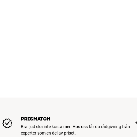
Längd emballage (cm)
28
Vikt (kg)
0,28
Vikt emballage (kg)
0,28
GENERELLA EGENSKAPER
Färg : Svart/brun
Anslutning :
Ledarmaterial :
Skärmning :
Kabellängd : HDMI-kabel
Type : HDMI-kabel
PRISMATCH
Bra ljud ska inte kosta mer. Hos oss får du rådgivning från
experter som en del av priset.