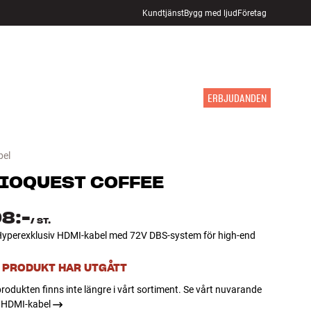
Kundtjänst
Bygg med ljud
Företag
HITTA BUTIK
LOGGA IN
KUNDVAGN
INSPIRATION
MÄRKEN
NYHETER
ERBJUDANDEN
bel
IOQUEST
COFFEE
98:-
/
ST.
yperexklusiv HDMI-kabel med 72V DBS-system för high-end
 PRODUKT HAR UTGÅTT
rodukten finns inte längre i vårt sortiment. Se vårt nuvarande
 HDMI-kabel