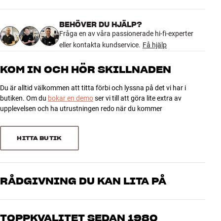
4.6
DIMENSIONER OCH DESIGN
Färg
Grön
BEHÖVER DU HJÄLP?
18 recensioner
Modell / Variant
1 Meter
Fråga en av våra passionerade hi-fi-experter
Vikt (kg)
0,14
eller kontakta kundservice.
Få hjälp
Vikt emballage (kg)
0,14
5
12
15,5 x 2,5 x 21 cm (bredd x höjd x
KOM IN OCH HÖR SKILLNADEN
Mått (förpackning)
djup)
4
5
Du är alltid välkommen att titta förbi och lyssna på det vi har i
3
0
butiken. Om du
bokar en demo
ser vi till att göra lite extra av
GENERELLA EGENSKAPER
2
1
upplevelsen och ha utrustningen redo när du kommer
Färg :
1
0
Anslutning :
Ledarmaterial :
HITTA BUTIK
Skärmning :
Sortera efter
Kabellängd :
Type :
RÅDGIVNING DU KAN LITA PÅ
Våra medarbetare är riktiga entusiaster som kan produkterna och
brinner för riktigt bra ljud – både till musik och hemmabio. Berätta
TOPPKVALITET SEDAN 1980
vad du drömmer om, så hjälper vi dig att hitta den lösning som