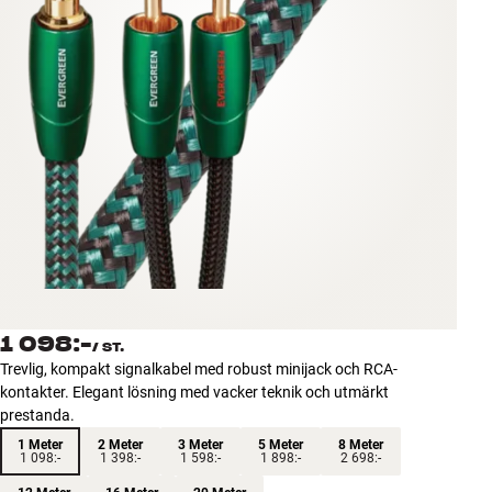
Tillbehör
INSPIRATION
MÄRKEN
NYHETER
ERBJUDANDEN
Hitta Butik
Kundtjänst
1 098:-
Logga in
/
ST.
Kundtjänst
Trevlig, kompakt signalkabel med robust minijack och RCA-
Bygg med ljud
kontakter. Elegant lösning med vacker teknik och utmärkt
Företag
prestanda.
1 Meter
2 Meter
3 Meter
5 Meter
8 Meter
1 098:-
1 398:-
1 598:-
1 898:-
2 698:-