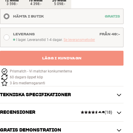
12 Meter
16 Meter
20 Meter
3 598:-
4 398:-
5 098:-
HÄMTA I BUTIK
GRATIS
LEVERANS
FRÅN 49:-
I lager. Leveranstid 1-4 dagar.
Se leveransmetoder
I lager. Leveranstid 1-4 dagar
LÄGG I KUNDVAGN
Prismatch - Vi matchar konkurrenterna
60 dagars öppet köp
3 års medlemsgaranti
TEKNISKA SPECIFIKATIONER
RECENSIONER
(
18
)
4.6
PRODUKTINFORMATION
Kabellängd (m)
1
GRATIS DEMONSTRATION