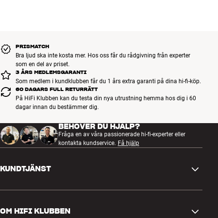
noggrant utvalda och byggda för att hålla i många år. Bra för både
plånboken och miljön.
BOKA EN EXPERT
PRISMATCH
Bra ljud ska inte kosta mer. Hos oss får du rådgivning från experter
som en del av priset.
3 ÅRS MEDLEMSGARANTI
Som medlem i kundklubben får du 1 års extra garanti på dina hi-fi-köp.
60 DAGARS FULL RETURRÄTT
På HiFi Klubben kan du testa din nya utrustning hemma hos dig i 60
dagar innan du bestämmer dig.
BEHÖVER DU HJÄLP?
Fråga en av våra passionerade hi-fi-experter eller
kontakta kundservice.
Få hjälp
KUNDTJÄNST
Kontakta oss
OM HIFI KLUBBEN
Frågor och svar