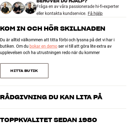
BEHÖVER DU HJÄLP?
DIMENSIONER OCH DESIGN
Fråga en av våra passionerade hi-fi-experter
Färg
Svart
eller kontakta kundservice.
Få hjälp
Vikt (kg)
0,01
Vikt emballage (kg)
0,01
KOM IN OCH HÖR SKILLNADEN
8 x 3 x 11 cm (bredd x höjd x
Mått (förpackning)
djup)
Du är alltid välkommen att titta förbi och lyssna på det vi har i
butiken. Om du
bokar en demo
ser vi till att göra lite extra av
upplevelsen och ha utrustningen redo när du kommer
GENERELLA EGENSKAPER
Toslink – mini-toslink-adapter Färg: Svart
HITTA BUTIK
RÅDGIVNING DU KAN LITA PÅ
Våra medarbetare är riktiga entusiaster som kan produkterna och
brinner för riktigt bra ljud – både till musik och hemmabio. Berätta
TOPPKVALITET SEDAN 1980
vad du drömmer om, så hjälper vi dig att hitta den lösning som
passar just dig och din budget
Alla HiFi Klubbens produkter för musik, hemmabio och TV är