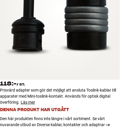
Tillbehör
INSPIRATION
MÄRKEN
NYHETER
ERBJUDANDEN
Hitta Butik
118:-
Kundtjänst
/
ST.
Prisvärd adapter som gör det möjligt att ansluta Toslink-kablar till
Logga in
apparater med Mini-toslink-kontakt. Används för optisk digital
Kundtjänst
överföring.
Läs mer
Bygg med ljud
Företag
DENNA PRODUKT HAR UTGÅTT
Den här produkten finns inte längre i vårt sortiment. Se vårt
nuvarande utbud av Diverse kablar, kontakter och adaptrar