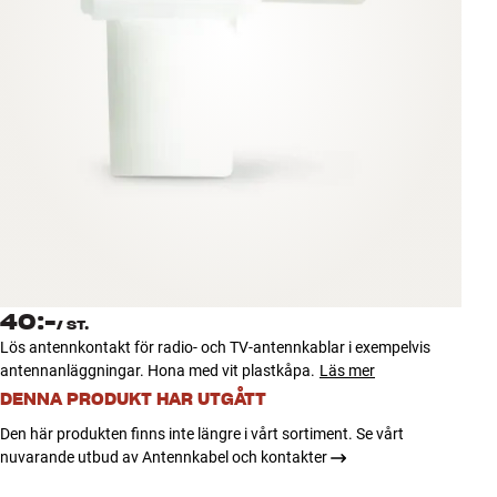
Tillbehör
INSPIRATION
MÄRKEN
NYHETER
ERBJUDANDEN
Hitta Butik
40:-
Kundtjänst
/
ST.
Lös antennkontakt för radio- och TV-antennkablar i exempelvis
Logga in
antennanläggningar. Hona med vit plastkåpa.
Läs mer
Kundtjänst
Bygg med ljud
DENNA PRODUKT HAR UTGÅTT
Företag
Den här produkten finns inte längre i vårt sortiment. Se vårt
nuvarande utbud av Antennkabel och kontakter