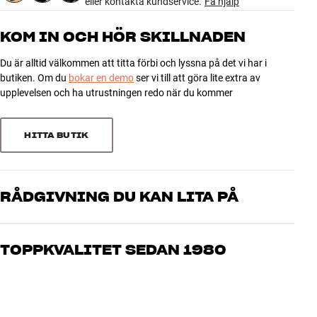
eller kontakta kundservice.
Få hjälp
Vikt (kg)
0,02
Vikt emballage (kg)
0,02
KOM IN OCH HÖR SKILLNADEN
8 x 3 x 11 cm (bredd x höjd x
Mått (förpackning)
djup)
Du är alltid välkommen att titta förbi och lyssna på det vi har i
butiken. Om du
bokar en demo
ser vi till att göra lite extra av
upplevelsen och ha utrustningen redo när du kommer
GENERELLA EGENSKAPER
Antennkontakt (hona med plastkåpa) Färg: Vit
HITTA BUTIK
RÅDGIVNING DU KAN LITA PÅ
Våra medarbetare är riktiga entusiaster som kan produkterna och
brinner för riktigt bra ljud – både till musik och hemmabio. Berätta
TOPPKVALITET SEDAN 1980
vad du drömmer om, så hjälper vi dig att hitta den lösning som
passar just dig och din budget
Alla HiFi Klubbens produkter för musik, hemmabio och TV är
noggrant utvalda och byggda för att hålla i många år. Bra för både
plånboken och miljön.
BOKA EN EXPERT