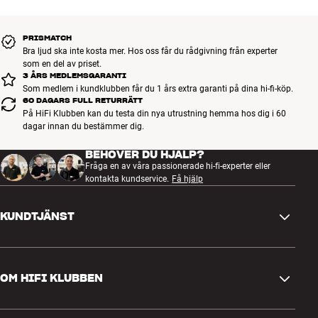
PRISMATCH
Bra ljud ska inte kosta mer. Hos oss får du rådgivning från experter
som en del av priset.
3 ÅRS MEDLEMSGARANTI
Som medlem i kundklubben får du 1 års extra garanti på dina hi-fi-köp.
60 DAGARS FULL RETURRÄTT
På HiFi Klubben kan du testa din nya utrustning hemma hos dig i 60
dagar innan du bestämmer dig.
BEHÖVER DU HJÄLP?
Fråga en av våra passionerade hi-fi-experter eller
kontakta kundservice.
Få hjälp
KUNDTJÄNST
Kontakta oss
OM HIFI KLUBBEN
Frågor och svar
Retur och reklamation