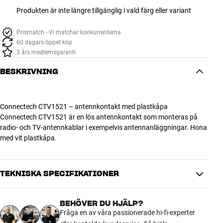
Produkten är inte längre tillgänglig i vald färg eller variant
Prismatch - Vi matchar konkurrenterna
60 dagars öppet köp
3 års medlemsgaranti
BESKRIVNING
Connectech CTV1521 – antennkontakt med plastkåpa
Connectech CTV1521 är en lös antennkontakt som monteras på
radio- och TV-antennkablar i exempelvis antennanläggningar. Hona
med vit plastkåpa.
TEKNISKA SPECIFIKATIONER
BEHÖVER DU HJÄLP?
DIMENSIONER OCH DESIGN
Fråga en av våra passionerade hi-fi-experter
Färg
Svart